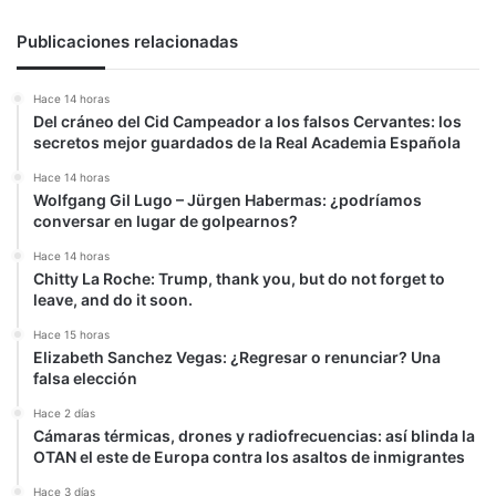
de
«asesinos»
Publicaciones relacionadas
y
«corruptos»
Hace 14 horas
Del cráneo del Cid Campeador a los falsos Cervantes: los
secretos mejor guardados de la Real Academia Española
Hace 14 horas
Wolfgang Gil Lugo – Jürgen Habermas: ¿podríamos
conversar en lugar de golpearnos?
Hace 14 horas
Chitty La Roche: Trump, thank you, but do not forget to
leave, and do it soon.
Hace 15 horas
Elizabeth Sanchez Vegas: ¿Regresar o renunciar? Una
falsa elección
Hace 2 días
Cámaras térmicas, drones y radiofrecuencias: así blinda la
OTAN el este de Europa contra los asaltos de inmigrantes
Hace 3 días