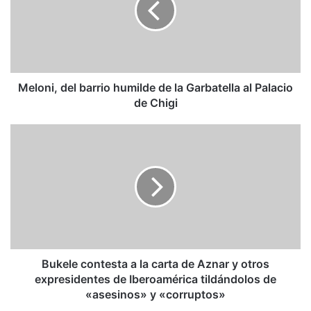
de
la
Garbatella
al
Palacio
de
Meloni, del barrio humilde de la Garbatella al Palacio
Chigi
de Chigi
Bukele
contesta
a
la
carta
de
Aznar
y
otros
expresidentes
Bukele contesta a la carta de Aznar y otros
de
expresidentes de Iberoamérica tildándolos de
Iberoamérica
«asesinos» y «corruptos»
tildándolos