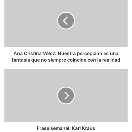
Cristina
Vélez:
Nuestra
percepción
es
una
fantasía
que
no
Ana Cristina Vélez: Nuestra percepción es una
siempre
fantasía que no siempre coincide con la realidad
coincide
con
Frase
la
semanal:
realidad
Karl
Kraus
Frase semanal: Karl Kraus