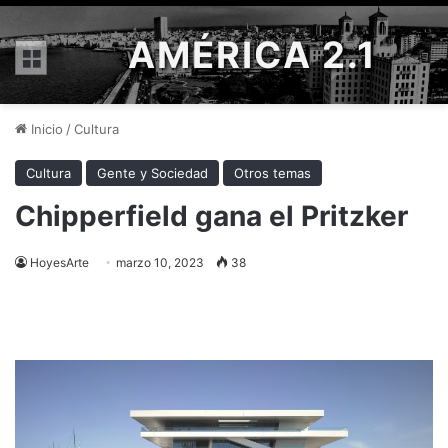
AMÉRICA 2.1
Menú
Inicio
/
Cultura
Cultura
Gente y Sociedad
Otros temas
Chipperfield gana el Pritzker
HoyesArte
marzo 10, 2023
38