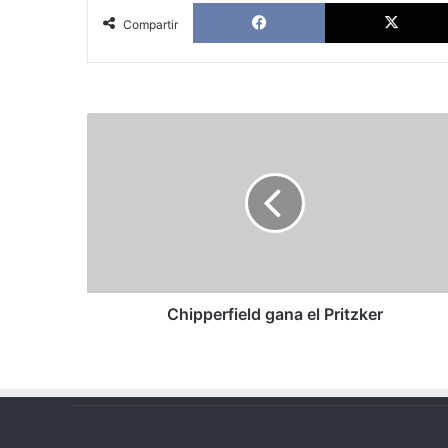
Facebook
Compartir
Chipperfield
gana
el
Pritzker
Chipperfield gana el Pritzker