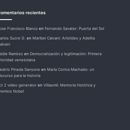
omentarios recientes
ose Francisco Blanco
en
Fernando Savater: Puerta del Sol
arlos Sucre G.
en
Maribel Calvani: Arístides y Adelita
alvani
ddie Ramirez
en
Democratización y legitimación: Primera
rioridad venezolana
eatriz Pineda Sansone
en
María Corina Machado: un
iscurso para la historia
ct 2 video generator
en
Villasmil: Memoria histórica y
remios Nobel