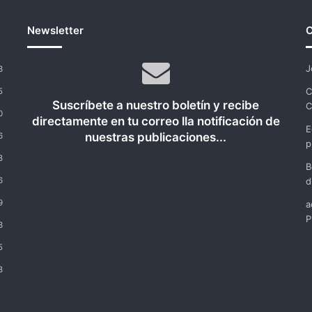
Newsletter
C
J
3
C
5
Suscríbete a nuestro boletín y recibe
C
0
directamente en tu correo lla notificación de
E
nuestras publicaciones...
6
p
8
B
6
d
9
a
P
3
5
8