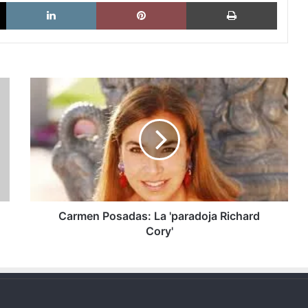
X
LinkedIn
Pinterest
Imprimi
Carmen
Posadas:
La
'paradoja
Richard
Cory'
Carmen Posadas: La 'paradoja Richard
Cory'