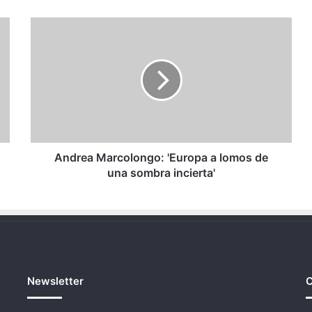
Andrea
Marcolongo:
'Europa
a
lomos
de
una
sombra
incierta'
Andrea Marcolongo: 'Europa a lomos de
una sombra incierta'
Newsletter
C