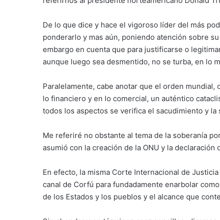
referirnos al presidente norteamericano Donald T
De lo que dice y hace el vigoroso líder del más 
ponderarlo y mas aún, poniendo atención sobre su s
embargo en cuenta que para justificarse o legitima
aunque luego sea desmentido, no se turba, en lo 
Paralelamente, cabe anotar que el orden mundial, co
lo financiero y en lo comercial, un auténtico cata
todos los aspectos se verifica el sacudimiento y la
Me referiré no obstante al tema de la soberanía po
asumió con la creación de la ONU y la declaración
En efecto, la misma Corte Internacional de Justicia
canal de Corfú para fundadamente enarbolar como va
de los Estados y los pueblos y el alcance que cont