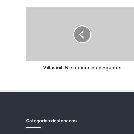
Villasmil:
Ni
siquiera
los
pingüinos
Villasmil: Ni siquiera los pingüinos
Categorías destacadas