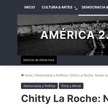
INICIO
CULTURA & ARTES
DEMOCRACIA &
AMÉRICA 2.
Noticias de última hora
Inicio
/
Democracia y Política
/
Chitty La Roche: Notas s
Democracia y Política
Ética y Moral
Chitty La Roche: 