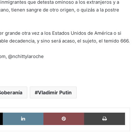
inmigrantes que detesta ominoso a los extranjeros y a
no, tienen sangre de otro origen, o quizás a la postre
er grande otra vez a los Estados Unidos de América o si
ble decadencia, y sino será acaso, el sujeto, el temido 666.
com, @nchittylaroche
Soberanía
Vladimir Putin
X
LinkedIn
Pinterest
Imprimi