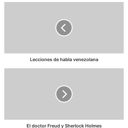
Lecciones
de
habla
venezolana
Lecciones de habla venezolana
El
doctor
Freud
y
Sherlock
Holmes
El doctor Freud y Sherlock Holmes