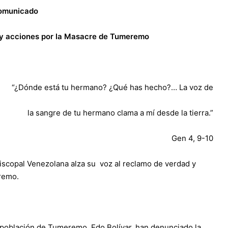
omunicado
 y acciones
por la Masacre de Tumeremo
“¿Dónde está tu hermano? ¿Qué has hecho?… La voz de
la sangre de tu hermano clama a mí desde la tierra.”
Gen 4, 9-10
piscopal Venezolana alza su voz al reclamo de verdad y
eremo.
a población de Tumeremo, Edo Bolívar, han denunciado la