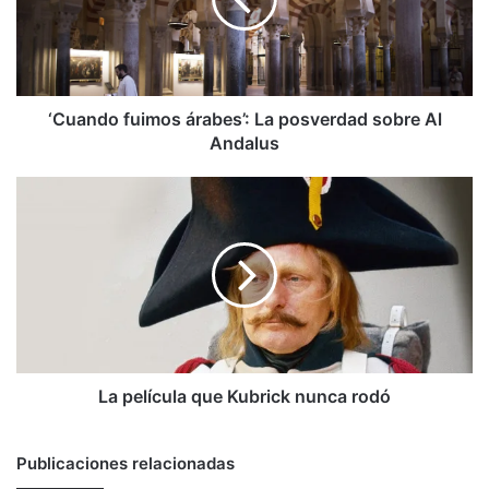
posverdad
sobre
Al
Andalus
‘Cuando fuimos árabes’: La posverdad sobre Al
Andalus
La
película
que
Kubrick
nunca
rodó
La película que Kubrick nunca rodó
Publicaciones relacionadas