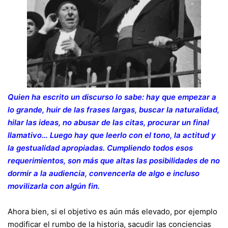
Quien ha escrito un discurso lo sabe: hay que empezar a
lo grande, huir de las frases largas, buscar la naturalidad,
hilar las ideas, no abusar de las citas, procurar un final
llamativo… Luego hay que leerlo con el tono, la actitud y
la gestualidad apropiadas. Cumpliendo todos esos
requerimientos, son más que altas las posibilidades de no
dormir a la audiencia, convencerla de algo e incluso
movilizarla con algún fin.
Ahora bien, si el objetivo es aún más elevado, por ejemplo
modificar el rumbo de la historia, sacudir las conciencias