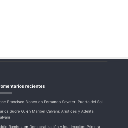
omentarios recientes
ose Francisco Blanco
en
Fernando Savater: Puerta del Sol
arlos Sucre G.
en
Maribel Calvani: Arístides y Adelita
alvani
ddie Ramirez
en
Democratización y legitimación: Primera