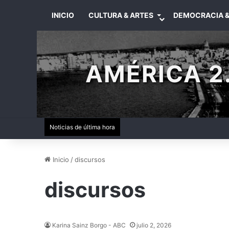
INICIO
CULTURA & ARTES
DEMOCRACIA &
AMÉRICA 2.
Noticias de última hora
Inicio
/
discursos
discursos
Karina Sainz Borgo - ABC
julio 2, 2026