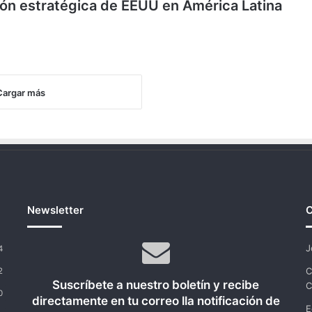
ión estratégica de EEUU en América Latina
Cargar más
Newsletter
C
J
4
C
2
Suscríbete a nuestro boletín y recibe
C
0
directamente en tu correo lla notificación de
E