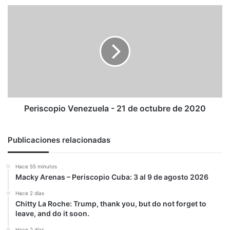
pueblo,
Periscopio
es
Venezuela
un
-
tirano',
21
dice
de
un
octubre
sacerdote
de
cubano
2020
Periscopio Venezuela - 21 de octubre de 2020
Publicaciones relacionadas
Hace 55 minutos
Macky Arenas – Periscopio Cuba: 3 al 9 de agosto 2026
Hace 2 días
Chitty La Roche: Trump, thank you, but do not forget to
leave, and do it soon.
Hace 2 días