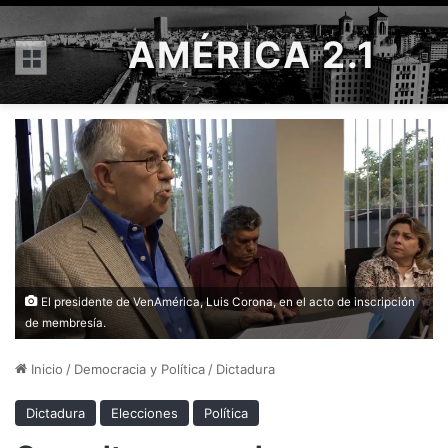
AMÉRICA 2.1
Menú
El presidente de ⁦VenAmérica, Luis Corona, en el acto de inscripción
de membresía.
Inicio
/
Democracia y Política
/
Dictadura
Dictadura
Elecciones
Política