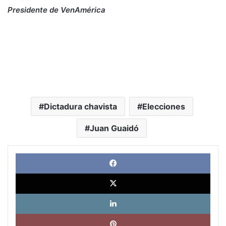
Presidente de VenAmérica
Dictadura chavista
Elecciones
Juan Guaidó
Face
X
Link
Pinte