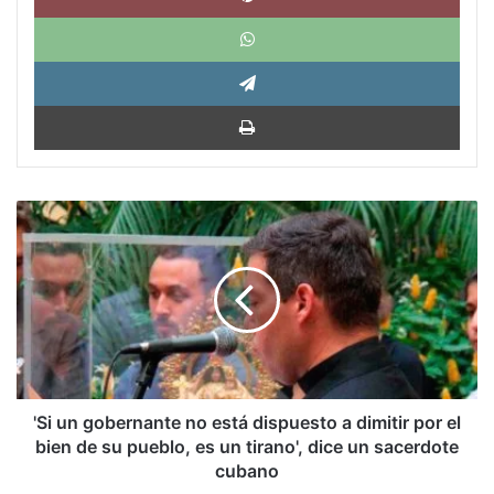
What
Tele
Impri
'Si
un
gobernante
no
está
dispuesto
a
dimitir
por
el
'Si un gobernante no está dispuesto a dimitir por el
bien
bien de su pueblo, es un tirano', dice un sacerdote
de
cubano
su