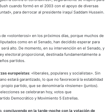
 Bush cuando formó en el 2003 con el apoyo de diversas
luntad», para derrocar al presidente iraquí Saddam Hussein.
za de «volonterosi» en los próximos días, porque muchos de
e Diputados como en el Senado, han decidido esperar para
 será alto. De momento, en su intervención en el Senado, y
ley electoral proporcional, destinada fundamentalmente a
eños partidos.
rzas europeístas
: «liberales, populares y socialistas». Sin
iano estará garantizado, lo que no favorecerá la estabilidad
u propio partido, que se denominaría «Insieme» (juntos).
s elecciones se celebraran hoy, votos que
rtido Democrático y Movimiento 5 Estrellas.
a,
concluyendo en la tarde-noche con la votación de