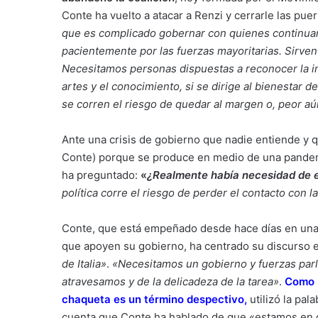
Conte ha vuelto a atacar a Renzi y cerrarle las pu
que es complicado gobernar con quienes continuam
pacientemente por las fuerzas mayoritarias. Sirve
Necesitamos personas dispuestas a reconocer la impo
artes y el conocimiento, si se dirige al bienestar 
se corren el riesgo de quedar al margen o, peor aún,
Ante una crisis de gobierno que nadie entiende y 
Conte) porque se produce en medio de una pandemi
ha preguntado:
«
¿Realmente había necesidad de e
política corre el riesgo de perder el contacto con la
Conte, que está empeñado desde hace días en una
que apoyen su gobierno, ha centrado su discurso e
de Italia»
.
«Necesitamos un gobierno y fuerzas parla
atravesamos y de la delicadeza de la tarea»
.
Como l
chaqueta es un término despectivo
,
utilizó la pal
cuenta que Conte ha hablado de que «estamos en g