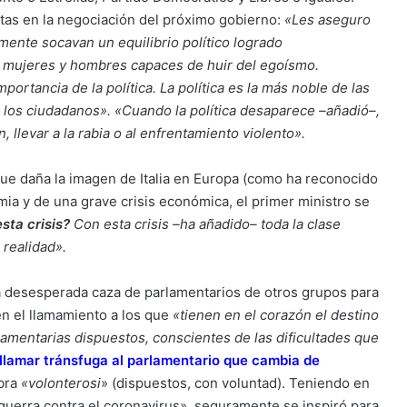
ertas en la negociación del próximo gobierno:
«Les aseguro
ente socavan un equilibrio político logrado
n mujeres y hombres capaces de huir del egoísmo.
rtancia de la política. La política es la más noble de las
de los ciudadanos». «Cuando la política desaparece –añadió–,
 llevar a la rabia o al enfrentamiento violento».
que daña la imagen de Italia en Europa (como ha reconocido
a y de una grave crisis económica, el primer ministro se
sta crisis?
Con esta crisis –ha añadido– toda la clase
 realidad».
 desesperada caza de parlamentarios de otros grupos para
n el llamamiento a los que
«tienen en el corazón el destino
mentarias dispuestos, conscientes de las dificultades que
lamar tránsfuga al parlamentario que cambia de
abra
«volonterosi
» (dispuestos, con voluntad). Teniendo en
uerra contra el coronavirus», seguramente se inspiró para