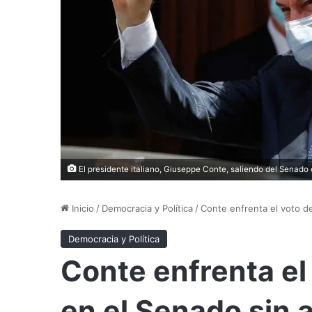
El presidente italiano, Giuseppe Conte, saliendo del Senado e
Inicio
/
Democracia y Política
/
Conte enfrenta el voto d
Democracia y Política
Conte enfrenta el
en el Senado sin 