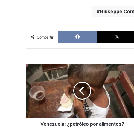
Giuseppe Con
Facebook
Compartir
Venezuela:
¿petróleo
por
alimentos?
Venezuela: ¿petróleo por alimentos?