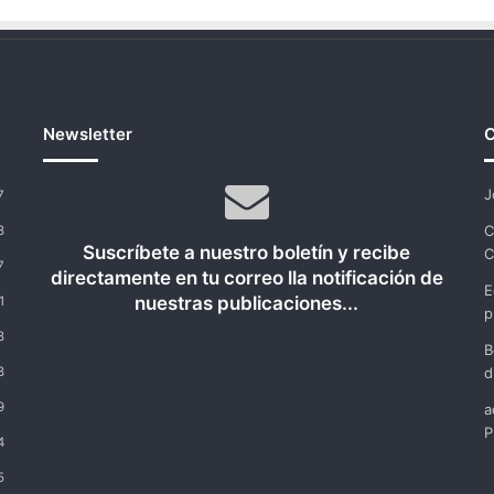
Newsletter
C
J
7
C
8
Suscríbete a nuestro boletín y recibe
C
7
directamente en tu correo lla notificación de
E
nuestras publicaciones...
1
p
8
B
8
d
9
a
P
4
5