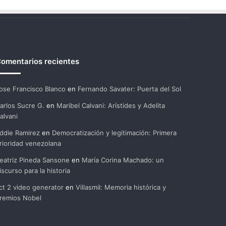
omentarios recientes
ose Francisco Blanco
en
Fernando Savater: Puerta del Sol
arlos Sucre G.
en
Maribel Calvani: Arístides y Adelita
alvani
ddie Ramirez
en
Democratización y legitimación: Primera
rioridad venezolana
eatriz Pineda Sansone
en
María Corina Machado: un
iscurso para la historia
ct 2 video generator
en
Villasmil: Memoria histórica y
remios Nobel