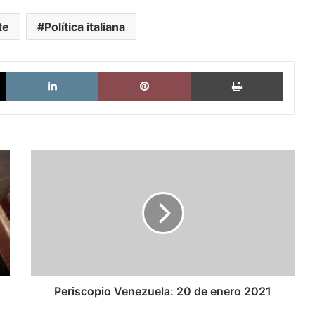
te
Política italiana
X
LinkedIn
Pinterest
Imprimi
Periscopio
Venezuela:
20
de
enero
2021
Periscopio Venezuela: 20 de enero 2021