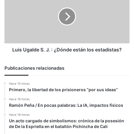
S.
J.
:
¿Dónde
están
los
estadistas?
Luis Ugalde S. J. : ¿Dónde están los estadistas?
Publicaciones relacionadas
Hace 15 horas
Primero, la libertad de los prisioneros “por sus ideas”
Hace 16 horas
Ramón Peña / En pocas palabras: La IA, impactos físicos
Hace 16 horas
Un acto cargado de simbolismos: crónica de la posesión
de De la Espriella en el batallón Pichincha de Cali