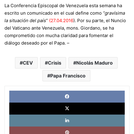
La Conferencia Episcopal de Venezuela esta semana ha
escrito un comunicado en el cual define como
“gravísima
la situación del país
”
(
27.04.2016
). Por su parte, el Nuncio
del Vaticano ante Venezuela, mons. Giordano, se ha
comprometido con mucha claridad para fomentar el
diálogo deseado por el Papa. –
CEV
Crisis
Nicolás Maduro
Papa Francisco
Face
X
Link
Pinte