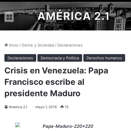
AMÉRICA 2.1
Menú
Inicio
/
Gente y Sociedad
/
Declaraciones
Declaraciones
Democracia y Política
Derechos humanos
Crisis en Venezuela: Papa
Francisco escribe al
presidente Maduro
America 2.1
mayo 1, 2016
15