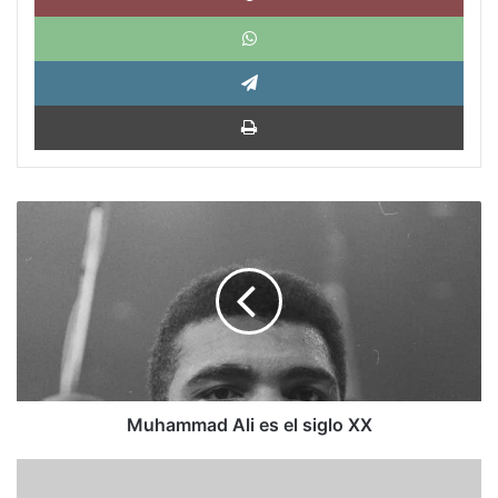
What
Tele
Impri
Muhammad
Ali
es
el
siglo
XX
Muhammad Ali es el siglo XX
Luis
Ugalde