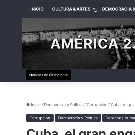
INICIO
CULTURA & ARTES
DEMOCRACIA &
AMÉRICA 2.
Noticias de última hora
Inicio
/
Democracia y Política
/
Corrupción
/
Cuba, el gr
Corrupción
Democracia y Política
Derechos hum
Cuba, el gran en