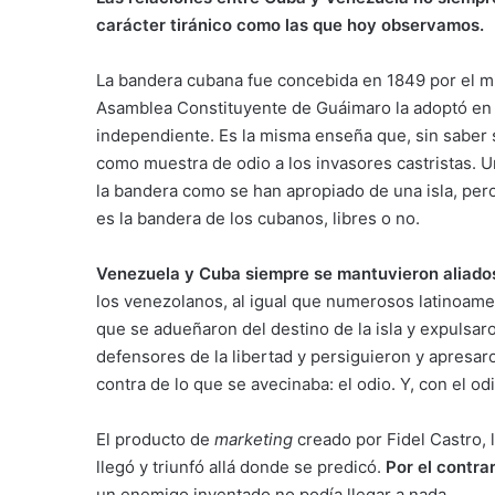
carácter tiránico como las que hoy observamos.
La bandera cubana fue concebida en 1849 por el mi
Asamblea Constituyente de Guáimaro la adoptó en 1
independiente. Es la misma enseña que, sin saber
como muestra de odio a los invasores castristas. 
la bandera como se han apropiado de una isla, pero
es la bandera de los cubanos, libres o no.
Venezuela y Cuba siempre se mantuvieron aliado
los venezolanos, al igual que numerosos latinoame
que se adueñaron del destino de la isla y expulsaron 
defensores de la libertad y persiguieron y apresar
contra de lo que se avecinaba: el odio. Y, con el o
El producto de
marketing
creado por Fidel Castro, 
llegó y triunfó allá donde se predicó.
Por el contrar
un enemigo inventado no podía llegar a nada.