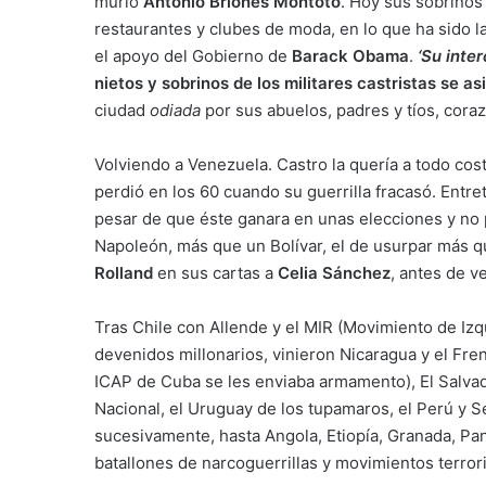
murió
Antonio Briones Montoto
. Hoy sus sobrinos
restaurantes y clubes de moda, en lo que ha sido l
el apoyo del Gobierno de
Barack Obama
.
‘Su inte
nietos y sobrinos de los militares castristas se a
ciudad
odiada
por sus abuelos, padres y tíos, cora
Volviendo a Venezuela. Castro la quería a todo cos
perdió en los 60 cuando su guerrilla fracasó. Entret
pesar de que éste ganara en unas elecciones y no p
Napoleón, más que un Bolívar, el de usurpar más qu
Rolland
en sus cartas a
Celia Sánchez
, antes de v
Tras Chile con Allende y el MIR (Movimiento de Iz
devenidos millonarios, vinieron Nicaragua y el Fren
ICAP de Cuba se les enviaba armamento), El Salvad
Nacional, el Uruguay de los tupamaros, el Perú y 
sucesivamente, hasta Angola, Etiopía, Granada, Pan
batallones de narcoguerrillas y movimientos terrori