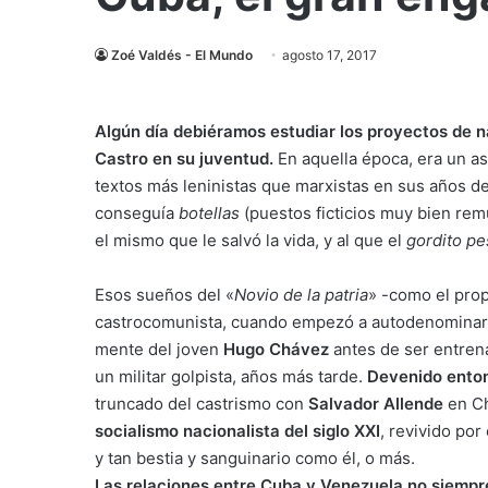
Zoé Valdés - El Mundo
agosto 17, 2017
Algún día debiéramos estudiar los proyectos de n
Castro en su juventud.
En aquella época, era un as
textos más leninistas que marxistas en sus años 
conseguía
botellas
(puestos ficticios muy bien re
el mismo que le salvó la vida, y al que el
gordito p
Esos sueños del «
Novio de la patria
» -como el prop
castrocomunista, cuando empezó a autodenomina
mente del joven
Hugo Chávez
antes de ser entren
un militar golpista, años más tarde.
Devenido entonc
truncado del castrismo con
Salvador Allende
en Ch
socialismo nacionalista del siglo XXI
, revivido por
y tan bestia y sanguinario como él, o más.
Las relaciones entre Cuba y Venezuela no siempre