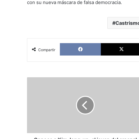
con su nueva máscara de falsa democracia.
Castrism
Facebook
Compartir
Conoce
a
Kim
Jong-
un,
el
joven
del
arsenal
nuclear