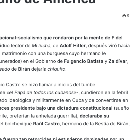
51
acional-socialismo que rondaron por la mente de Fidel
iduo lector de
Mi lucha
, de
Adolf Hitler
; después viró hacia
de matrimonio con una burguesa cuyo hermano le
munerados) en el Gobierno de
Fulgencio Batista
y
Zaldívar
,
esado
de
Birán
dejaría
chiquito
.
io Castro se hizo llamar a inicios del tumbe
rse
«el Papá de todos los cubanos»
-, cundieron en la febril
ado ideológica y militarmente en Cuba y de convertirse en
es presidente bajo una dictadura constitucional
(sueño
ile, preferían la anhelada guerrilla),
declaraba su
 el bolchevique
Raúl Castro
, hermano de la Bestia de Birán,
 fueron tan retorcidas ni estuvieron dominadas por un