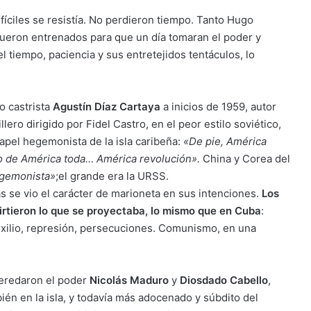
íciles se resistía. No perdieron tiempo. Tanto Hugo
fueron entrenados para que un día tomaran el poder y
l tiempo, paciencia y sus entretejidos tentáculos, lo
o castrista
Agustín Díaz Cartaya
a inicios de 1959, autor
lero dirigido por Fidel Castro, en el peor estilo soviético,
apel hegemonista de la isla caribeña:
«De pie, América
o de América toda… América revolución».
China y Corea del
gemonista»
;el grande era la URSS.
s se vio el carácter de marioneta en sus intenciones.
Los
rtieron lo que se proyectaba, lo mismo que en Cuba
:
, exilio, represión, persecuciones. Comunismo, en una
heredaron el poder
Nicolás Maduro
y
Diosdado Cabello
,
én en la isla, y todavía más adocenado y súbdito del