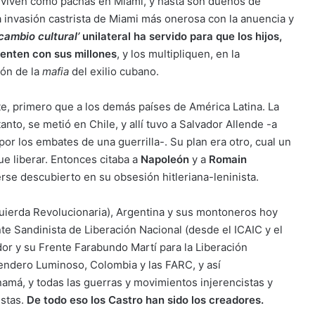
 viven como pachás en Miami, y hasta son dueños de
a invasión castrista de Miami más onerosa con la anuencia y
rcambio cultural’
unilateral ha servido para que los hijos,
sienten con sus millones
, y los multipliquen, en la
zón de la
mafia
del exilio cubano.
te, primero que a los demás países de América Latina. La
anto, se metió en Chile, y allí tuvo a Salvador Allende -a
or los embates de una guerrilla-. Su plan era otro, cual un
e liberar. Entonces citaba a
Napoleón
y a
Romain
erse descubierto en su obsesión hitleriana-leninista.
quierda Revolucionaria), Argentina y sus montoneros hoy
te Sandinista de Liberación Nacional (desde el ICAIC y el
or y su Frente Farabundo Martí para la Liberación
Sendero Luminoso, Colombia y las FARC, y así
amá, y todas las guerras y movimientos injerencistas y
stas.
De todo eso los Castro han sido los creadores.