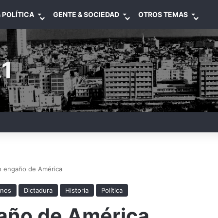
 POLÍTICA
GENTE & SOCIEDAD
OTROS TEMAS
1
an engaño de América
anos
Dictadura
Historia
Política
gaño de América