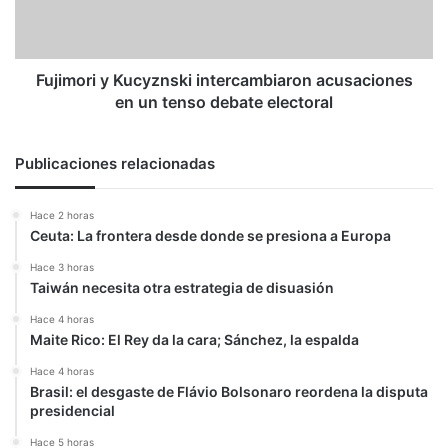
un
tenso
debate
electoral
Fujimori y Kucyznski intercambiaron acusaciones
en un tenso debate electoral
Publicaciones relacionadas
Hace 2 horas
Ceuta: La frontera desde donde se presiona a Europa
Hace 3 horas
Taiwán necesita otra estrategia de disuasión
Hace 4 horas
Maite Rico: El Rey da la cara; Sánchez, la espalda
Hace 4 horas
Brasil: el desgaste de Flávio Bolsonaro reordena la disputa
presidencial
Hace 5 horas