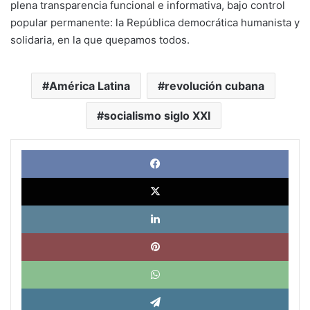
plena transparencia funcional e informativa, bajo control
popular permanente: la República democrática humanista y
solidaria, en la que quepamos todos.
América Latina
revolución cubana
socialismo siglo XXI
Face
X
Link
Pinte
What
Tele