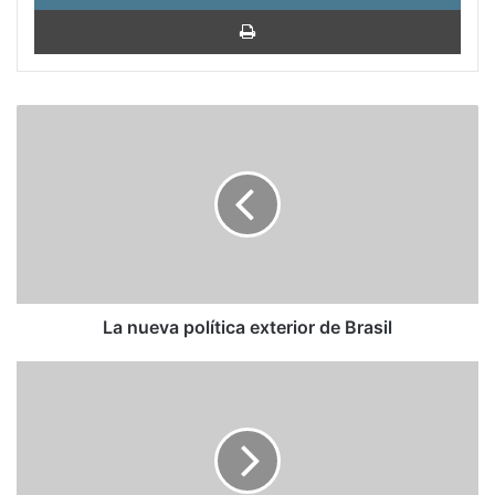
Impri
La
nueva
política
exterior
de
Brasil
La nueva política exterior de Brasil
Fujimori
y
Kucyznski
intercambiaron
acusaciones
en