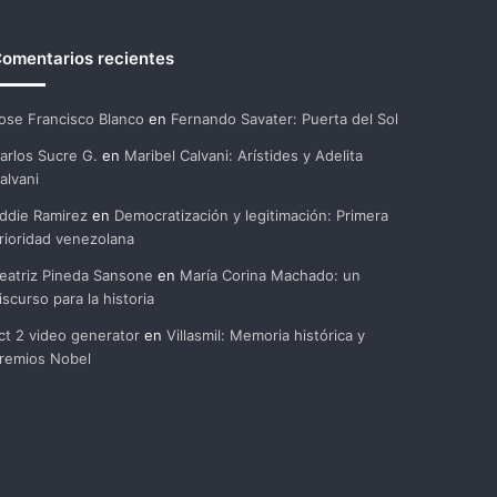
omentarios recientes
ose Francisco Blanco
en
Fernando Savater: Puerta del Sol
arlos Sucre G.
en
Maribel Calvani: Arístides y Adelita
alvani
ddie Ramirez
en
Democratización y legitimación: Primera
rioridad venezolana
eatriz Pineda Sansone
en
María Corina Machado: un
iscurso para la historia
ct 2 video generator
en
Villasmil: Memoria histórica y
remios Nobel