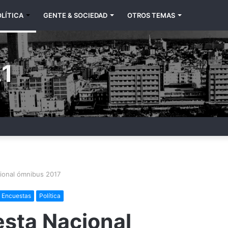
LÍTICA
GENTE & SOCIEDAD
OTROS TEMAS
1
cional ómnibus 2017
Encuestas
Política
esta Nacional