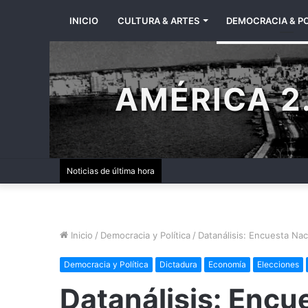
INICIO
CULTURA & ARTES
DEMOCRACIA & PO
AMÉRICA 2.
Noticias de última hora
Inicio
/
Democracia y Política
/
Datanálisis: Encuesta Na
Democracia y Política
Dictadura
Economía
Elecciones
Datanálisis: Encu