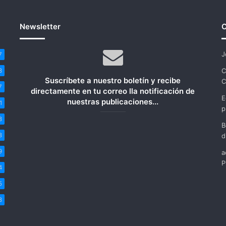
que
tenían
Newsletter
C
que
hablar”
J
7
C
8
Suscríbete a nuestro boletín y recibe
C
7
directamente en tu correo lla notificación de
E
nuestras publicaciones...
1
p
8
B
8
d
9
a
P
4
5
8