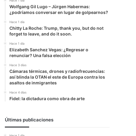
Hace 1 día
Wolfgang Gil Lugo – Jürgen Habermas:
¿podríamos conversar en lugar de golpearnos?
Hace 1 día
Chitty La Roche: Trump, thank you, but do not
forget to leave, and do it soon.
Hace 1 día
Elizabeth Sanchez Vegas: ¿Regresar o
renunciar? Una falsa elección
Hace 3 días
Cámaras térmicas, drones y radiofrecuencias:
así blinda la OTAN el este de Europa contra los
asaltos de inmigrantes
Hace 4 días
Fidel: la dictadura como obra de arte
Últimas publicaciones
r
Hace 1 día