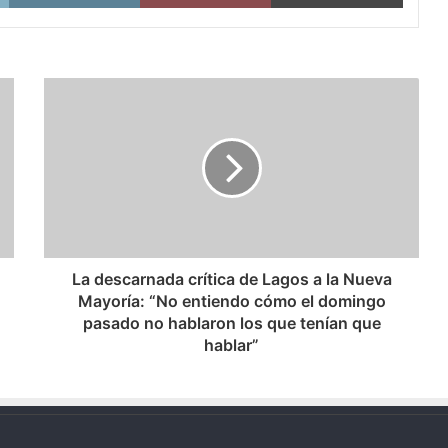
La
descarnada
crítica
de
Lagos
a
la
Nueva
Mayoría:
“No
La descarnada crítica de Lagos a la Nueva
entiendo
Mayoría: “No entiendo cómo el domingo
cómo
pasado no hablaron los que tenían que
el
hablar”
domingo
pasado
no
hablaron
los