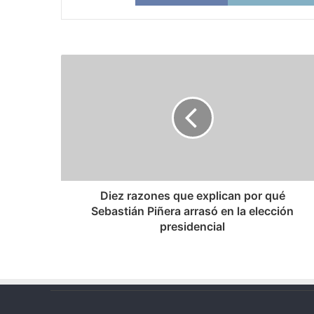
Diez
razones
que
explican
por
qué
Sebastián
Piñera
arrasó
en
Diez razones que explican por qué
la
Sebastián Piñera arrasó en la elección
elección
presidencial
presidencial