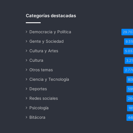
Categorías destacadas
Democracia y Política
29.70
Gente y Sociedad
9.51
Cultura y Artes
5.03
Cultura
3.21
Otros temas
2.77
Ciencia y Tecnología
80
Deportes
59
Redes sociales
26
Psicología
18
Bitácora
44