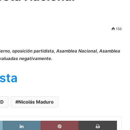
156
ierno, oposición partidista, Asamblea Nacional, Asamblea
evaluadas negativamente.
sta
D
Nicolás Maduro
X
LinkedIn
Pinterest
Imprimi