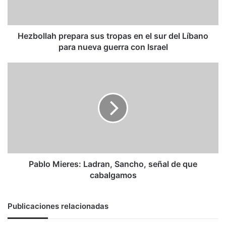
sur
del
Líbano
para
Hezbollah prepara sus tropas en el sur del Líbano
nueva
para nueva guerra con Israel
guerra
con
Pablo
Israel
Mieres:
Ladran,
Sancho,
señal
de
que
cabalgamos
Pablo Mieres: Ladran, Sancho, señal de que
cabalgamos
Publicaciones relacionadas