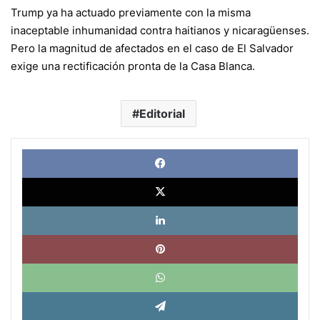
Trump ya ha actuado previamente con la misma
inaceptable inhumanidad contra haitianos y nicaragüenses.
Pero la magnitud de afectados en el caso de El Salvador
exige una rectificación pronta de la Casa Blanca.
Editorial
Face
X
Link
Pinte
What
Tele