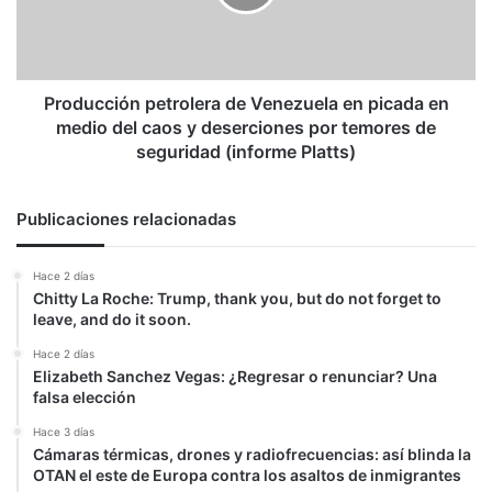
picada
en
medio
del
caos
Producción petrolera de Venezuela en picada en
y
medio del caos y deserciones por temores de
deserciones
seguridad (informe Platts)
por
temores
de
Publicaciones relacionadas
seguridad
(informe
Hace 2 días
Platts)
Chitty La Roche: Trump, thank you, but do not forget to
leave, and do it soon.
Hace 2 días
Elizabeth Sanchez Vegas: ¿Regresar o renunciar? Una
falsa elección
Hace 3 días
Cámaras térmicas, drones y radiofrecuencias: así blinda la
OTAN el este de Europa contra los asaltos de inmigrantes