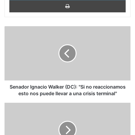
Impri
Senador
Ignacio
Walker
(DC):
"Si
no
reaccionamos
esto
nos
puede
Senador Ignacio Walker (DC): "Si no reaccionamos
llevar
esto nos puede llevar a una crisis terminal"
a
una
Producción
crisis
petrolera
terminal"
de
Venezuela
en