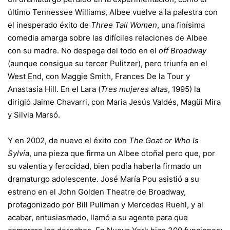
último Tennessee Williams, Albee vuelve a la palestra con
el inesperado éxito de
Three Tall Women
, una finísima
comedia amarga sobre las difíciles relaciones de Albee
con su madre. No despega del todo en el
off Broadway
(aunque consigue su tercer Pulitzer), pero triunfa en el
West End, con Maggie Smith, Frances De la Tour y
Anastasia Hill. En el Lara (
Tres mujeres altas
, 1995) la
dirigió Jaime Chavarri, con Maria Jesús Valdés, Magüi Mira
y Silvia Marsó.
Y en 2002, de nuevo el éxito con
The Goat or Who Is
Sylvia
, una pieza que firma un Albee otoñal pero que, por
su valentía y ferocidad, bien podía haberla firmado un
dramaturgo adolescente. José María Pou asistió a su
estreno en el John Golden Theatre de Broadway,
protagonizado por Bill Pullman y Mercedes Ruehl, y al
acabar, entusiasmado, llamó a su agente para que