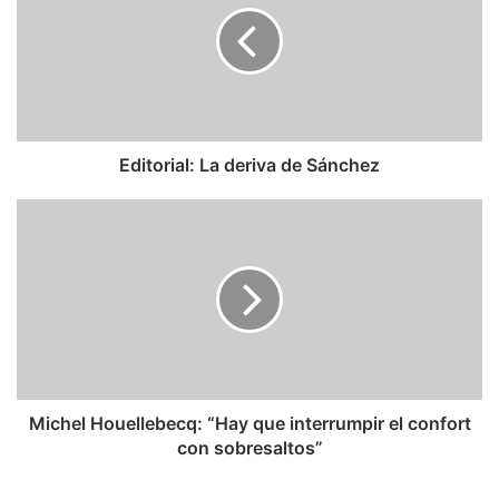
de
Sánchez
Editorial: La deriva de Sánchez
Michel
Houellebecq:
“Hay
que
interrumpir
el
confort
con
sobresaltos”
Michel Houellebecq: “Hay que interrumpir el confort
con sobresaltos”