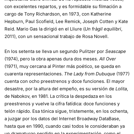
con excelentes repartos, y es formidable su filmación a
cargo de Tony Richardson, en 1973, con Katherine
Hepburn, Paul Scofield, Lee Remick, Joseph Cotten y Kate
Reid. Mario Gas la dirigió en el Lliure (
Un fràgil equilibri
,
2011), con un sensacional trabajo de Rosa Novell.
En los setenta se lleva un segundo Pulitzer por
Seascape
(1974), pero la obra apenas dura dos meses.
All Over
(1971), muy cercana al Pinter más poético, se queda en
cuarenta representaciones.
The Lady from Dubuque
(1977)
cuenta con ocho preestrenos y doce funciones. El mayor
desastre, por la altura del empeño, es su versión de
Lolita
,
de Nabokov, en 1981. La crítica la despedaza en los
preestrenos y vuelve la cifra fatídica: doce funciones y
telón rápido. Esa tónica sigue, tristemente, en los ochenta,
a juzgar por los datos del Internet Broadway DataBase,
hasta que en 1990, cuando casi todos le consideraban ya
un dramaturgo perdido en la experimentación, como el