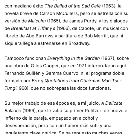
con mediano éxito
The Ballad of the Sad Café
(1963), la
novela breve de Carson McCullers, pero se estrella con su
versión de
Malcolm
(1965), de James Purdy, y los diálogos
de
Breakfast at Tiffany’s
(1966), de Capote, un musical con
libreto de Abe Burrows y partitura de Bob Merrill, que ni
siquiera llega a estrenarse en Broadway.
Tampoco funcionan
Everything in the Garden
(1967), sobre
una obra de Giles Cooper, que en 1971 interpretaron aquí
Fernando Guillén y Gemma Cuervo, ni el programa doble
formado por
Box
y
Quotations from Chairman Mao Tse-
Tung
(1968), que no sobrepasa las doce funciones.
Su mejor trabajo de esa época es, a mi juicio,
A Delicate
Balance
(1966), que le valió su primer Pulitzer: de nuevo el
infierno de la pareja, empapado en alcohol y
desesperación, pero con un humor más sutil y una
inquietante clave onírica. Se ha repuesto muchas veces,