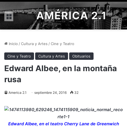
AMÉRICA 2.1
Menú
Inicio
/
Cultura y Artes
/
Cine y Teatro
Cine y Teatro
Cultura y Artes
Obituarios
Edward Albee, en la montaña
rusa
America 2.1
septiembre 24, 2016
32
Edward Albee, en el teatro Cherry Lane de Greenwich