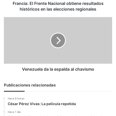
elecciones
Francia: El Frente Nacional obtiene resultados
regionales
históricos en las elecciones regionales
Venezuela
da
la
espalda
al
chavismo
Venezuela da la espalda al chavismo
Publicaciones relacionadas
Hace 6 horas
César Pérez Vivas: La película repetida
Hace 1 día