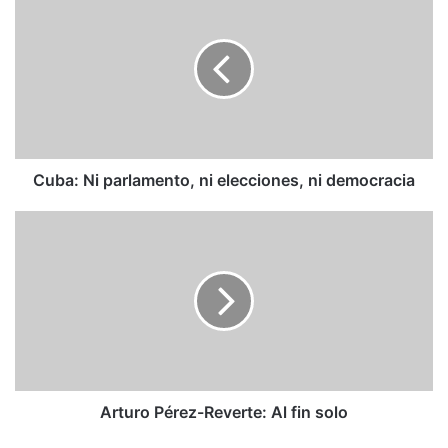
Ni
parlamento,
ni
elecciones,
ni
democracia
Cuba: Ni parlamento, ni elecciones, ni democracia
Arturo
Pérez-
Reverte:
Al
fin
solo
Arturo Pérez-Reverte: Al fin solo