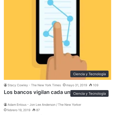
Ciencia y Tecnología
Stacy Cowley - The New York Times
mayo 31, 2019
109
Los bancos vigilan cada uno de tus clics
Ciencia y Tecnología
Adam Entous - Jon Lee Anderson / The New Yorker
febrero 19, 2019
87