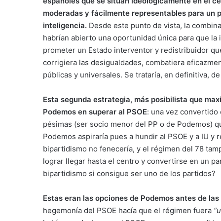
españoles que se sitúan ideológicamente en el ce
moderadas y fácilmente representables para un pa
inteligencia.
Desde este punto de vista, la combinac
habrían abierto una oportunidad única para que la i
prometer un Estado interventor y redistribuidor que
corrigiera las desigualdades, combatiera eficazmen
públicas y universales. Se trataría, en definitiva, de
Esta segunda estrategia, más posibilista que maxi
Podemos en superar al PSOE
: una vez convertido 
pésimas (ser socio menor del PP o de Podemos) que
Podemos aspiraría pues a hundir al PSOE y a IU y re
bipartidismo no fenecería, y el régimen del 78 t
lograr llegar hasta el centro y convertirse en un pa
bipartidismo si consigue ser uno de los partidos?
Estas eran las opciones de Podemos antes de las
hegemonía del PSOE hacía que el régimen fuera
“u