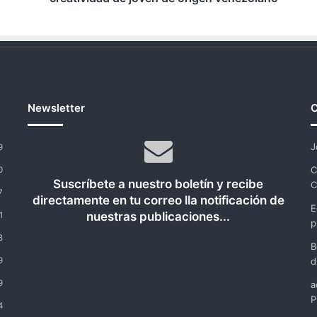
Newsletter
C
J
9
C
0
Suscríbete a nuestro boletín y recibe
C
7
directamente en tu correo lla notificación de
E
nuestras publicaciones...
1
p
8
B
9
d
9
a
P
4