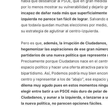
había que desbancar al PSOE, que en gran medida era
por lo menos mostrar su vulnerabilidad y dejarlo 
incapaz de dañar nada más que superficialmente a
izquierda no parece tan fácil de lograr
. Salvando 
que todavía quedan muchas elecciones por medio, 
su estrategia de aglutinar al centro-izquierda.
Pero es que,
además, la irrupción de Ciudadanos
hegemonizar las aspiraciones de ese gran número 
partidarios de una nueva política que represente 
Precisamente porque Ciudadanos nace en el centro
espacio político y hacer una oferta atractiva para 
bipartidismo. Así, Podemos podría muy bien encont
centro y representar a los de
“abajo”
, ese espacio
dilema muy agudo pues en estos momentos ninguna
elegir entre batir a un PSOE más duro de pelar de
Ciudadanos, y aunar a la izquierda, o lanzarse a
la nueva política, no parecen opciones fáciles.