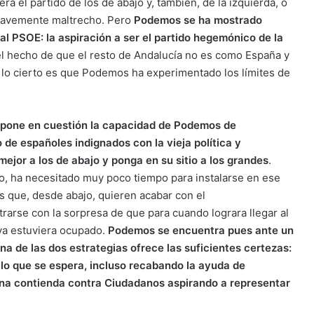
 el partido de los de abajo y, también, de la izquierda, o
gravemente maltrecho. Pero
Podemos se ha mostrado
l PSOE: la aspiración a ser el partido hegemónico de la
el hecho de que el resto de Andalucía no es como España y
lo cierto es que Podemos ha experimentado los límites de
, pone en cuestión la capacidad de Podemos de
de españoles indignados con la vieja política y
mejor a los de abajo y ponga en su sitio a los grandes
.
, ha necesitado muy poco tiempo para instalarse en ese
los que, desde abajo, quieren acabar con el
rarse con la sorpresa de que para cuando lograra llegar al
 ya estuviera ocupado.
Podemos se encuentra pues ante un
 de las dos estrategias ofrece las suficientes certezas:
 lo que se espera, incluso recabando la ayuda de
 una contienda contra Ciudadanos aspirando a representar