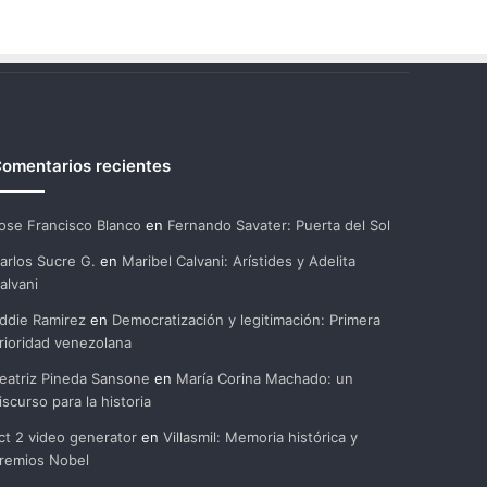
omentarios recientes
ose Francisco Blanco
en
Fernando Savater: Puerta del Sol
arlos Sucre G.
en
Maribel Calvani: Arístides y Adelita
alvani
ddie Ramirez
en
Democratización y legitimación: Primera
rioridad venezolana
eatriz Pineda Sansone
en
María Corina Machado: un
iscurso para la historia
ct 2 video generator
en
Villasmil: Memoria histórica y
remios Nobel