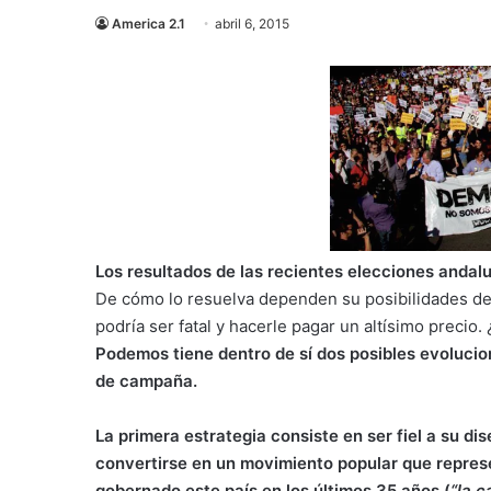
America 2.1
abril 6, 2015
Los resultados de las recientes elecciones anda
De cómo lo resuelva dependen su posibilidades de é
podría ser fatal y hacerle pagar un altísimo precio
Podemos tiene dentro de sí dos posibles evolucio
de campaña.
La primera estrategia consiste en ser fiel a su dise
convertirse en un movimiento popular que repres
gobernado este país en los últimos 35 años (
“la c