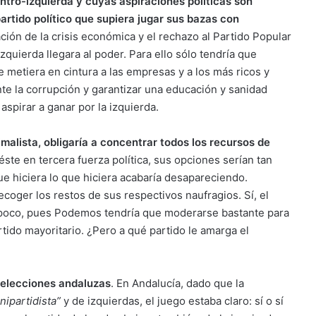
ntro-izquierda y cuyas aspiraciones políticas son
rtido político que supiera jugar sus bazas con
ión de la crisis económica y el rechazo al Partido Popular
zquierda llegara al poder. Para ello sólo tendría que
 metiera en cintura a las empresas y a los más ricos y
te la corrupción y garantizar una educación y sanidad
 aspirar a ganar por la izquierda.
malista, obligaría a concentrar todos los recursos de
éste en tercera fuerza política, sus opciones serían tan
 hiciera lo que hiciera acabaría desapareciendo.
coger los restos de sus respectivos naufragios. Sí, el
ampoco, pues Podemos tendría que moderarse bastante para
rtido mayoritario. ¿Pero a qué partido le amarga el
 elecciones andaluzas
. En Andalucía, dado que la
nipartidista”
y de izquierdas, el juego estaba claro: sí o sí