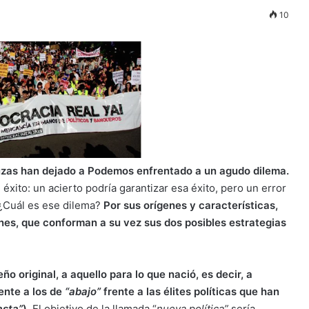
10
luzas han dejado a Podemos enfrentado a un agudo dilema.
xito: un acierto podría garantizar esa éxito, pero un error
. ¿Cuál es ese dilema?
Por sus orígenes y características,
nes, que conforman a su vez sus dos posibles estrategias
ño original, a aquello para lo que nació, es decir, a
ente a los de
“abajo”
frente a las élites políticas que han
asta”
).
El objetivo de la llamada “
nueva política”
sería