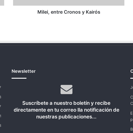
Milei, entre Cronos y Kairós
Newsletter
C
J
7
C
8
Suscríbete a nuestro boletín y recibe
C
7
directamente en tu correo lla notificación de
E
nuestras publicaciones...
1
p
8
B