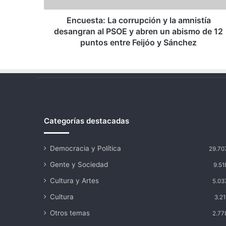
PSOE
y
Encuesta: La corrupción y la amnistía
abren
desangran al PSOE y abren un abismo de 12
un
puntos entre Feijóo y Sánchez
abismo
de
12
puntos
entre
Feijóo
y
Categorías destacadas
Sánchez
Democracia y Política
29.70
Gente y Sociedad
9.51
Cultura y Artes
5.03
Cultura
3.21
Otros temas
2.77