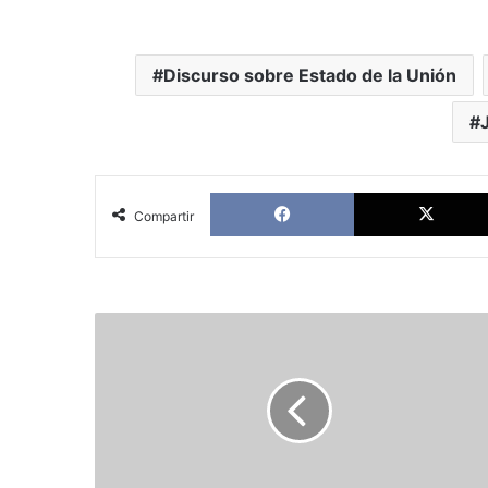
Discurso sobre Estado de la Unión
Facebook
Compartir
Encuesta:
La
corrupción
y
la
amnistía
desangran
al