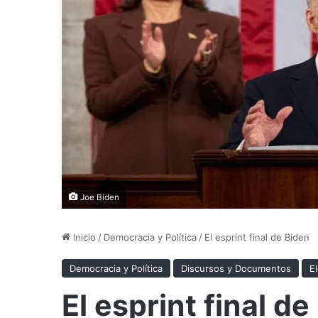
Joe Biden
Inicio
/
Democracia y Política
/
El esprint final de Biden
Democracia y Política
Discursos y Documentos
E
El esprint final de