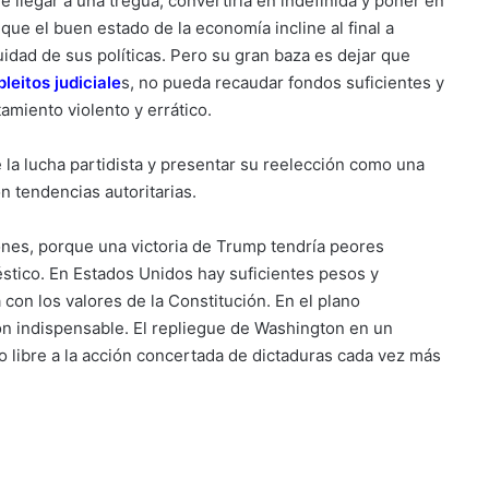
 llegar a una tregua, convertirla en indefinida y poner en
ue el buen estado de la economía incline al final a
idad de sus políticas. Pero su gran baza es dejar que
pleitos judiciale
s
, no pueda recaudar fondos suficientes y
miento violento y errático.
 la lucha partidista y presentar su reelección como una
n tendencias autoritarias.
es, porque una victoria de Trump tendría peores
tico. En Estados Unidos hay suficientes pesos y
con los valores de la Constitución. En el plano
ón indispensable. El repliegue de Washington en un
 libre a la acción concertada de dictaduras cada vez más