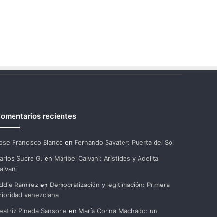
omentarios recientes
ose Francisco Blanco
en
Fernando Savater: Puerta del Sol
arlos Sucre G.
en
Maribel Calvani: Arístides y Adelita
alvani
ddie Ramirez
en
Democratización y legitimación: Primera
rioridad venezolana
eatriz Pineda Sansone
en
María Corina Machado: un