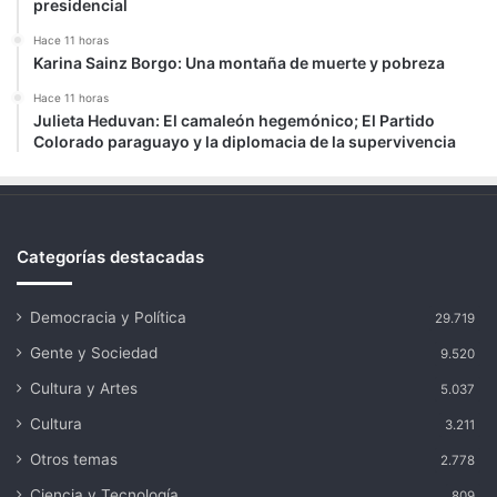
presidencial
Hace 11 horas
Karina Sainz Borgo: Una montaña de muerte y pobreza
Hace 11 horas
Julieta Heduvan: El camaleón hegemónico; El Partido
Colorado paraguayo y la diplomacia de la supervivencia
Categorías destacadas
Democracia y Política
29.719
Gente y Sociedad
9.520
Cultura y Artes
5.037
Cultura
3.211
Otros temas
2.778
Ciencia y Tecnología
809