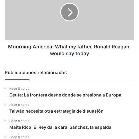
What
dos
my
y
father,
anda
Ronald
en
Reagan,
22%
would
say
today
Mourning America: What my father, Ronald Reagan,
would say today
Publicaciones relacionadas
Hace 8 horas
Ceuta: La frontera desde donde se presiona a Europa
Hace 9 horas
Taiwán necesita otra estrategia de disuasión
Hace 9 horas
Maite Rico: El Rey da la cara; Sánchez, la espalda
Hace 9 horas