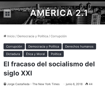
AMÉRICA 2.1
Menú
Inicio
/
Democracia y Política
/
Corrupción
Corrupción
Democracia y Política
Derechos humanos
Dictadura
Ética y Moral
Política
El fracaso del socialismo del
siglo XXI
Jorge Castañeda - The New York Times
junio 6, 2018
44