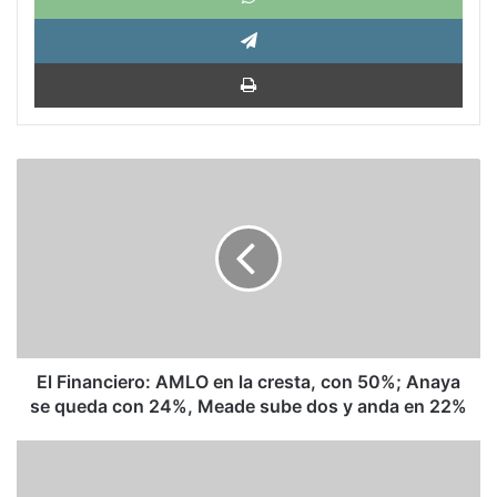
Tele
Impri
El
Financiero:
AMLO
en
la
cresta,
con
50%;
Anaya
se
El Financiero: AMLO en la cresta, con 50%; Anaya
queda
se queda con 24%, Meade sube dos y anda en 22%
con
24%,
Mourning
Meade
America:
sube