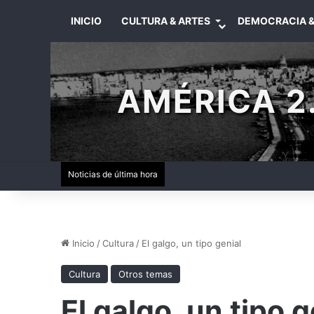
INICIO
CULTURA & ARTES
DEMOCRACIA &
AMÉRICA 2.
Noticias de última hora
Inicio
/
Cultura
/
El galgo, un tipo genial
Cultura
Otros temas
El galgo, un tipo g