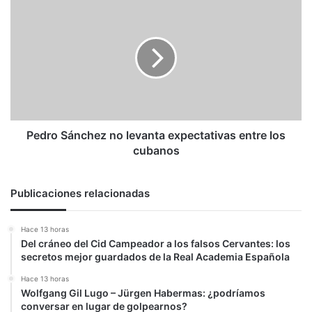
Pedro
Sánchez
no
levanta
expectativas
entre
los
cubanos
Pedro Sánchez no levanta expectativas entre los
cubanos
Publicaciones relacionadas
Hace 13 horas
Del cráneo del Cid Campeador a los falsos Cervantes: los
secretos mejor guardados de la Real Academia Española
Hace 13 horas
Wolfgang Gil Lugo – Jürgen Habermas: ¿podríamos
conversar en lugar de golpearnos?