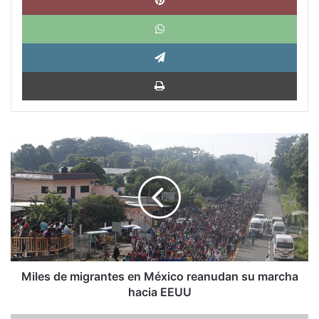
What
Tele
Impri
Miles
de
migrantes
en
México
reanudan
su
marcha
hacia
EEUU
Miles de migrantes en México reanudan su marcha
hacia EEUU