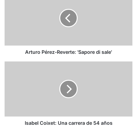
Reverte:
'Sapore
di
sale'
Arturo Pérez-Reverte: 'Sapore di sale'
Isabel
Coixet:
Una
carrera
de
54
años
Isabel Coixet: Una carrera de 54 años