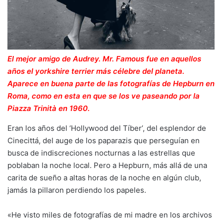
El mejor amigo de Audrey. Mr. Famous fue en aquellos
años el yorkshire terrier más célebre del planeta.
Aparece en buena parte de las fotografías de Hepburn en
Roma, como en esta en que se los ve paseando por la
Piazza Trinità en 1960.
Eran los años del ‘Hollywood del Tíber’, del esplendor de
Cinecittá, del auge de los paparazis que perseguían en
busca de indiscreciones nocturnas a las estrellas que
poblaban la noche local. Pero a Hepburn, más allá de una
carita de sueño a altas horas de la noche en algún club,
jamás la pillaron perdiendo los papeles.
«He visto miles de fotografías de mi madre en los archivos