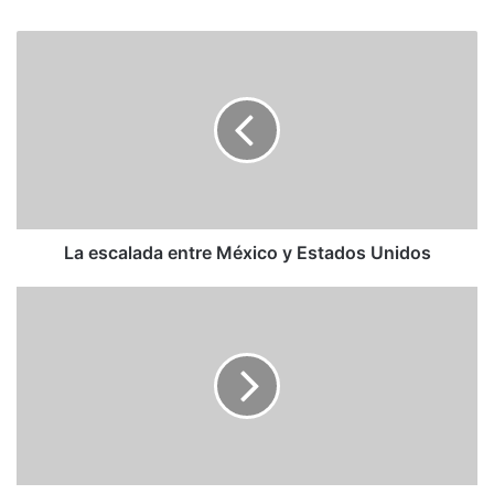
La
escalada
entre
México
y
Estados
Unidos
La escalada entre México y Estados Unidos
El
petróleo
por
las
nubes:
¿están
los
países
mejor