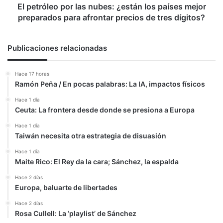
preparados
El petróleo por las nubes: ¿están los países mejor
para
preparados para afrontar precios de tres dígitos?
afrontar
precios
de
Publicaciones relacionadas
tres
dígitos?
Hace 17 horas
Ramón Peña / En pocas palabras: La IA, impactos físicos
Hace 1 día
Ceuta: La frontera desde donde se presiona a Europa
Hace 1 día
Taiwán necesita otra estrategia de disuasión
Hace 1 día
Maite Rico: El Rey da la cara; Sánchez, la espalda
Hace 2 días
Europa, baluarte de libertades
Hace 2 días
Rosa Cullell: La ‘playlist’ de Sánchez