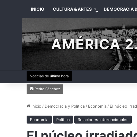
INICIO
CULTURA & ARTES
DEMOCRACIA &
AMÉRICA 2.
Noticias de última hora
Pedro Sánchez
Inicio
/
Democracia y Política
/
Economía
/
El núcleo irr
Economía
Política
Relaciones internacionales
El núcleo irradia