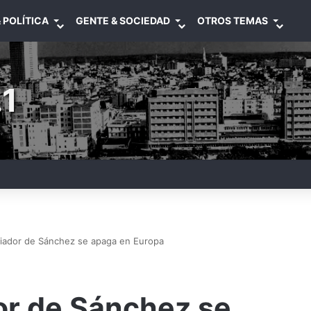
 POLÍTICA
GENTE & SOCIEDAD
OTROS TEMAS
1
adiador de Sánchez se apaga en Europa
dor de Sánchez se