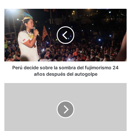
Perú
decide
sobre
la
sombra
del
fujimorismo
24
años
después
Perú decide sobre la sombra del fujimorismo 24
del
años después del autogolpe
autogolpe
Leonardo
Padrón:
#YoRevoco