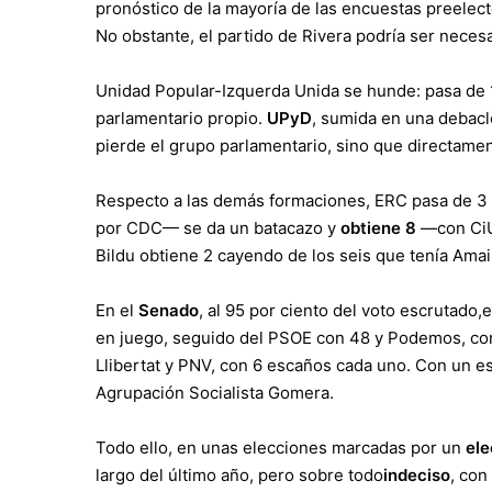
pronóstico de la mayoría de las encuestas preelect
No obstante, el partido de Rivera podría ser necesa
Unidad Popular-Izquerda Unida se hunde: pasa de 
parlamentario propio.
UPyD
, sumida en una debacl
pierde el grupo parlamentario, sino que directam
Respecto a las demás formaciones, ERC pasa de 
por CDC— se da un batacazo y
obtiene 8
—con CiU 
Bildu obtiene 2 cayendo de los seis que tenía Amai
En el
Senado
, al 95 por ciento del voto escrutado,
e
en juego
, seguido del PSOE con 48 y Podemos, con
Llibertat y PNV, con 6 escaños cada uno. Con un e
Agrupación Socialista Gomera.
Todo ello, en unas elecciones marcadas por un
ele
largo del último año, pero sobre todo
indeciso
, con