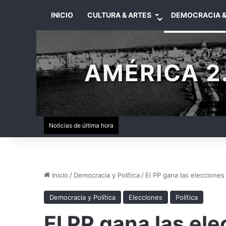
INICIO
CULTURA & ARTES
DEMOCRACIA &
AMÉRICA 2.
Noticias de última hora
Inicio
/
Democracia y Política
/
El PP gana las elecciones
Democracia y Política
Elecciones
Política
El PP gana las el