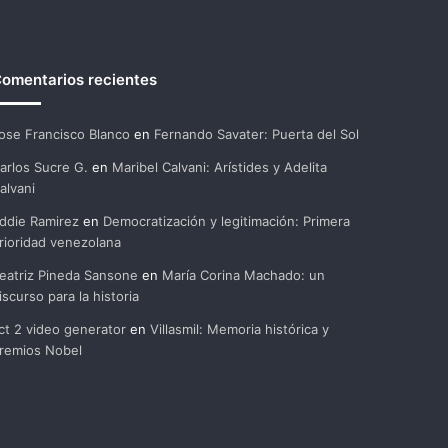
omentarios recientes
ose Francisco Blanco
en
Fernando Savater: Puerta del Sol
arlos Sucre G.
en
Maribel Calvani: Arístides y Adelita
alvani
ddie Ramirez
en
Democratización y legitimación: Primera
rioridad venezolana
eatriz Pineda Sansone
en
María Corina Machado: un
iscurso para la historia
ct 2 video generator
en
Villasmil: Memoria histórica y
remios Nobel