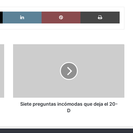
X
LinkedIn
Pinterest
Imprimi
Siete
preguntas
incómodas
que
deja
el
20-
D
Siete preguntas incómodas que deja el 20-
D