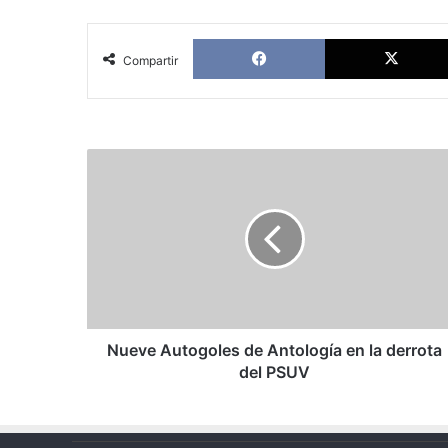
Facebook
Compartir
Nueve
Autogoles
de
Antología
en
la
derrota
del
PSUV
Nueve Autogoles de Antología en la derrota
del PSUV