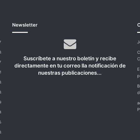
Newsletter
C
J
7
C
8
Suscríbete a nuestro boletín y recibe
C
7
directamente en tu correo lla notificación de
E
nuestras publicaciones...
1
p
8
B
8
d
9
a
P
4
5
8