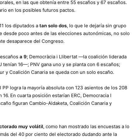
orales, en las que obtenía entre 55 escaños y 67 escaños.
rio en los posibles futuros pactos.
11 los diputados a
tan solo dos
, lo que le dejaría sin grupo
e desde poco antes de las elecciones autonómicas, no solo
ente desaparece del Congreso.
3 escaños
a 9
; Democràcia i Llibertat —la coalición liderada
tenían 16—; PNV gana uno y se planta con 6 escaños;
ur y Coalición Canaria se queda con un solo escaño.
l PP logra la mayoría absoluta con 123 asientos de los 208
 16. En cuarta posición estarían ERC, Democracia I
scaño figuran Cambio-Aldaketa, Coalición Canaria y
ctorado muy volátil
, como han mostrado las encuestas a lo
 más del 40 por ciento del electorado dudando ante la