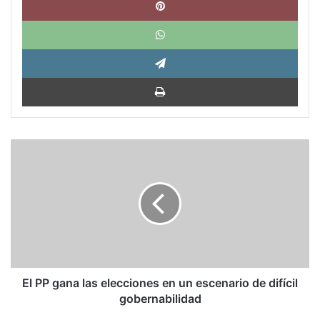
What
Tele
Impri
El
PP
gana
las
elecciones
en
un
escenario
de
difícil
El PP gana las elecciones en un escenario de difícil
gobernabilidad
gobernabilidad