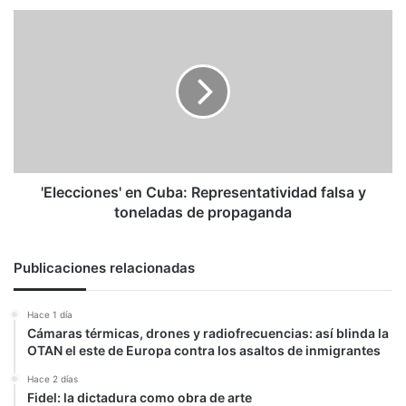
'Elecciones'
en
Cuba:
Representatividad
falsa
y
toneladas
de
propaganda
'Elecciones' en Cuba: Representatividad falsa y
toneladas de propaganda
Publicaciones relacionadas
Hace 1 día
Cámaras térmicas, drones y radiofrecuencias: así blinda la
OTAN el este de Europa contra los asaltos de inmigrantes
Hace 2 días
Fidel: la dictadura como obra de arte