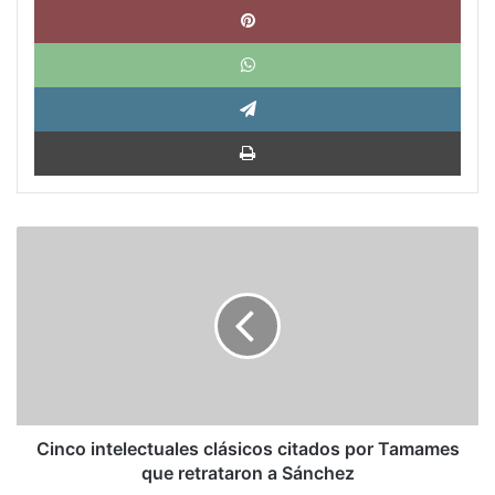
What
Tele
Impri
Cinco
intelectuales
clásicos
citados
por
Tamames
que
retrataron
a
Sánchez
Cinco intelectuales clásicos citados por Tamames
que retrataron a Sánchez