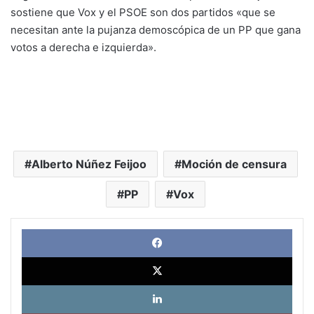
sostiene que Vox y el PSOE son dos partidos «que se
necesitan ante la pujanza demoscópica de un PP que gana
votos a derecha e izquierda».
Alberto Núñez Feijoo
Moción de censura
PP
Vox
Face
X
Link
Pinte