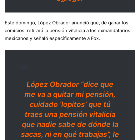
Este domingo, López Obrador anunció que, de ganar los
comicios, retirará la pensión vitalicia a los exmandatarios
mexicanos y señaló específicamente a Fox.
López Obrador “dice que
me va a quitar mi pensión,
cuidado ‘lopitos’ que tú
traes una pensión vitalicia
que nadie sabe de dónde la
sacas, ni en qué trabajas”, le