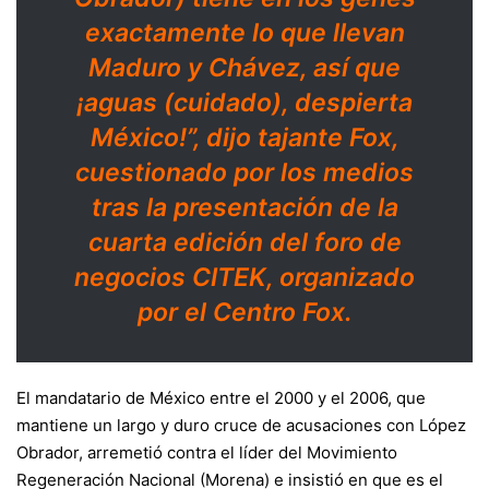
exactamente lo que llevan
Maduro y Chávez, así que
¡aguas (cuidado), despierta
México!”, dijo tajante Fox,
cuestionado por los medios
tras la presentación de la
cuarta edición del foro de
negocios CITEK, organizado
por el Centro Fox.
El mandatario de México entre el 2000 y el 2006, que
mantiene un largo y duro cruce de acusaciones con López
Obrador, arremetió contra el líder del Movimiento
Regeneración Nacional (Morena) e insistió en que es el