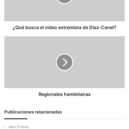
de
Díaz-
Canel?
¿Qué busca el video extremista de Díaz-Canel?
Regionales
hamletianas
Regionales hamletianas
Publicaciones relacionadas
Hace 21 horas