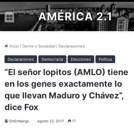
AMÉRICA 2.1
Menú
Inicio
/
Gente y Sociedad
/
Declaraciones
Declaraciones
Democracia
Elecciones
Política
“El señor lopitos (AMLO) tiene
en los genes exactamente lo
que llevan Maduro y Chávez”,
dice Fox
SinEmbargo
agosto 23, 2017
17