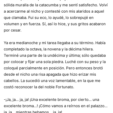
sólida muralla de la catacumba y me sentí satisfecho. Volví
a acercarme al nicho y contesté con mis alaridos a aquel
que clamaba. Fui su eco, lo ayudé, lo sobrepujé en
volumen y en fuerza. Sí, así lo hice, y sus gritos acabaron
por cesar.
Ya era medianoche y mi tarea llegaba a su término. Había
completado la octava, la novena y la décima hilera.
Terminé una parte de la undécima y última; sólo quedaba
por colocar y fijar una sola piedra. Luché con su peso y la
coloqué parcialmente en posición. Pero entonces brotó
desde el nicho una risa apagada que hizo erizar mis
cabellos. La sucedió una voz lamentable, en la que me
costó reconocer la del noble Fortunato.
-¡Ja, ja… ja, ja! ¡Una excelente broma, por cierto… una
excelente broma…! ¡Cómo vamos a reírnos en el palazzo…
ja, ja… mientras bebamos… ja, ja!