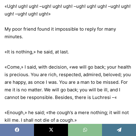
«Ugh! ugh! ugh! –ugh! ugh! ugh! –ugh! ugh! ugh! –ugh! ugh!
ugh! –ugh! ugh! ugh!»
My poor friend found it impossible to reply for many
minutes.
«It is nothing,» he said, at last.
«Come,» I said, with decision, «we will go back; your health
is precious. You are rich, respected, admired, beloved; you
are happy, as once I was. You are a man to be missed. For
me it is no matter. We will go back; you will be ill, and I
cannot be responsible. Besides, there is Luchresi –«
«Enough,» he said; «the cough’s a mere nothing; it will not
kill me. I shall not die of a cough.»
«True –true,» I replied; «and, indeed, I had no intention of
Facebook
X
WhatsApp
Telegram