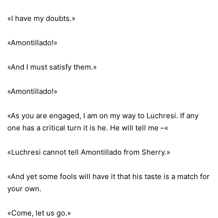
«I have my doubts.»
«Amontillado!»
«And I must satisfy them.»
«Amontillado!»
«As you are engaged, I am on my way to Luchresi. If any
one has a critical turn it is he. He will tell me –«
«Luchresi cannot tell Amontillado from Sherry.»
«And yet some fools will have it that his taste is a match for
your own.
«Come, let us go.»