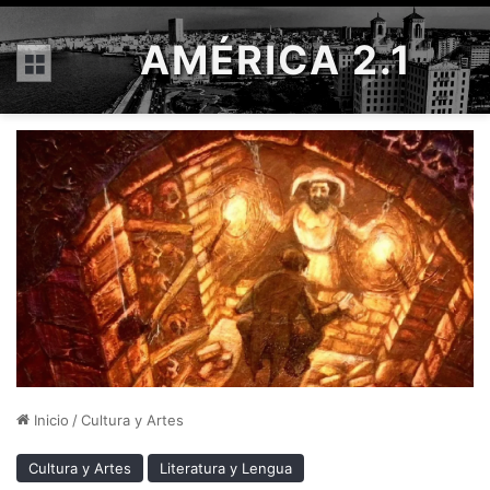
AMÉRICA 2.1
Menú
Inicio
/
Cultura y Artes
Cultura y Artes
Literatura y Lengua