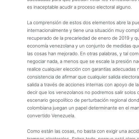
es inaceptable acudir a proceso electoral alguno.
La comprensión de estos dos elementos abre la puert
internacionalmente y tiene una situación muy complej
recuperado de la precariedad de enero de 2019 y qu
economía venezolana y un conjunto de medidas que h
las cosas han mejorado. En otras palabras, y tal co
negociar nada, a menos que se escale la presión naci
realice cualquier elección con garantías adecuadas no
consistencia de afirmar que cualquier salida electora
salida a través de acciones internas con apoyo de l
decir que los venezolanos no podremos salir solos 
escenario geopolítico de perturbación regional donde
colombiana juegan un papel determinante en el mante
convertido Venezuela.
Como están las cosas, no basta con exigir una acción
trampas electorales. Sobre todo, porque está claro q