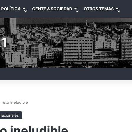
 POLÍTICA
GENTE & SOCIEDAD
OTROS TEMAS
1
 reto ineludible
rnacionales
o ineludible