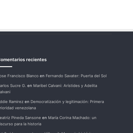
omentarios recientes
ose Francisco Blanco
en
Fernando Savater: Puerta del Sol
arlos Sucre G.
en
Maribel Calvani: Arístides y Adelita
alvani
ddie Ramirez
en
Democratización y legitimación: Primera
rioridad venezolana
eatriz Pineda Sansone
en
María Corina Machado: un
iscurso para la historia