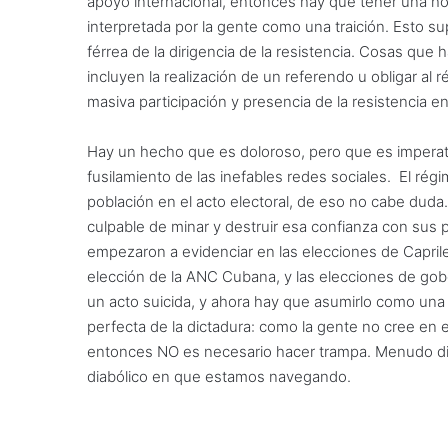
apoyo internacional, entonces hay que tener una hoj
interpretada por la gente como una traición. Esto su
férrea de la dirigencia de la resistencia. Cosas que
incluyen la realización de un referendo u obligar a
masiva participación y presencia de la resistencia 
Hay un hecho que es doloroso, pero que es imperativ
fusilamiento de las inefables redes sociales. El régi
población en el acto electoral, de eso no cabe duda.
culpable de minar y destruir esa confianza con sus p
empezaron a evidenciar en las elecciones de Capril
elección de la ANC Cubana, y las elecciones de gober
un acto suicida, y ahora hay que asumirlo como una r
perfecta de la dictadura: como la gente no cree en 
entonces NO es necesario hacer trampa. Menudo dile
diabólico en que estamos navegando.