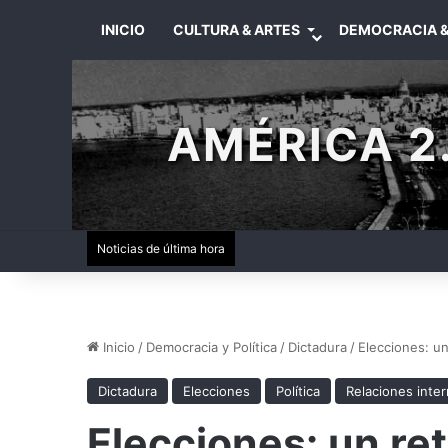
INICIO
CULTURA & ARTES
DEMOCRACIA &
AMÉRICA 2.
Noticias de última hora
Inicio
/
Democracia y Política
/
Dictadura
/
Elecciones: un
Dictadura
Elecciones
Política
Relaciones inte
Elecciones: un ret