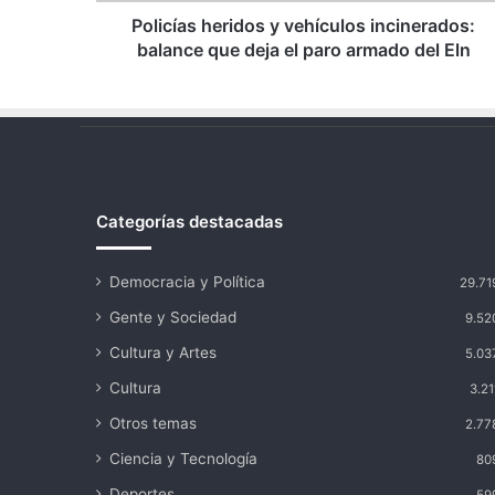
paro
Policías heridos y vehículos incinerados:
armado
balance que deja el paro armado del Eln
del
Eln
Categorías destacadas
Democracia y Política
29.71
Gente y Sociedad
9.52
Cultura y Artes
5.03
Cultura
3.21
Otros temas
2.77
Ciencia y Tecnología
80
Deportes