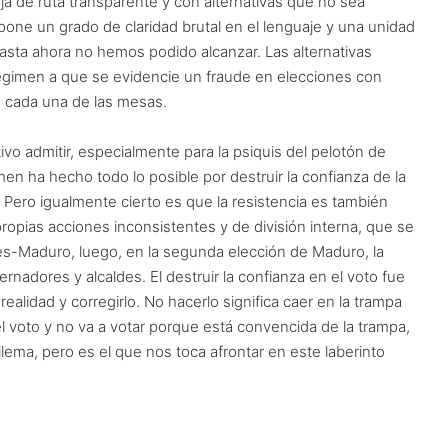
a de ruta transparente y con alternativas que no sea
pone un grado de claridad brutal en el lenguaje y una unidad
 hasta ahora no hemos podido alcanzar. Las alternativas
l régimen a que se evidencie un fraude en elecciones con
en cada una de las mesas.
o admitir, especialmente para la psiquis del pelotón de
men ha hecho todo lo posible por destruir la confianza de la
 Pero igualmente cierto es que la resistencia es también
ropias acciones inconsistentes y de división interna, que se
es-Maduro, luego, en la segunda elección de Maduro, la
nadores y alcaldes. El destruir la confianza en el voto fue
ealidad y corregirlo. No hacerlo significa caer en la trampa
el voto y no va a votar porque está convencida de la trampa,
ma, pero es el que nos toca afrontar en este laberinto