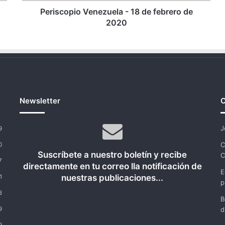
Periscopio Venezuela - 18 de febrero de
2020
Newsletter
C
J
9
C
0
Suscríbete a nuestro boletín y recibe
C
7
directamente en tu correo lla notificación de
E
nuestras publicaciones...
1
p
8
B
9
d