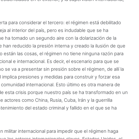
a para considerar el tercero: el régimen está debilitado
a al interior del país, pero es indudable que se ha
e ha tomado un segundo aire con la dolarización de la
an reducido la presión interna y creado la ilusión de que
mo están las cosas, el régimen no tiene ninguna razón para
onal e internacional. Es decir, el escenario para que se
 se va a presentar sin presión sobre el régimen, de allí la
l implica presiones y medidas para construir y forzar esa
a comunidad internacional. Esto último es otra manera de
de esta crisis porque nuestro país se ha transformado en un
 actores como China, Rusia, Cuba, Irán y la guerrilla
nimiento del estado criminal y fallido en el que se ha
 militar internacional para impedir que el régimen haga
ue los actores internacionales claves, Estados Unidos, el