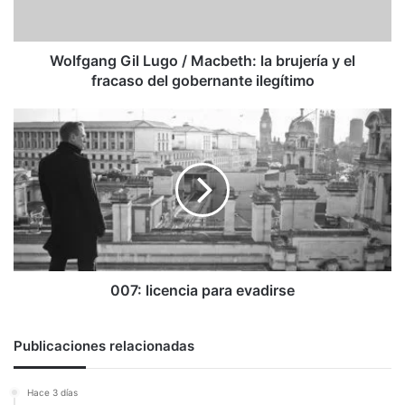
brujería
y
el
fracaso
Wolfgang Gil Lugo / Macbeth: la brujería y el
del
fracaso del gobernante ilegítimo
gobernante
ilegítimo
007:
licencia
para
evadirse
007: licencia para evadirse
Publicaciones relacionadas
Hace 3 días