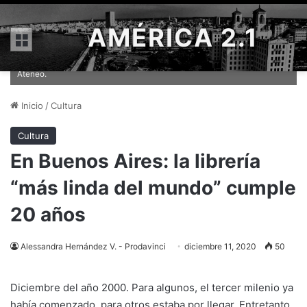
AMÉRICA 2.1
Menú
En diciembre de 2000 el teatro reabrió sus puertas como librería El
Ateneo.
Inicio
/
Cultura
Cultura
En Buenos Aires: la librería
“más linda del mundo” cumple
20 años
Alessandra Hernández V. - Prodavinci
diciembre 11, 2020
50
Diciembre del año 2000. Para algunos, el tercer milenio ya
había comenzado, para otros estaba por llegar. Entretanto,