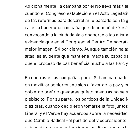
Adicionalmente, la campaña por el No lleva más t
cuando el Congreso estableció en el Acto Legislativ
de las reformas para desarrollar lo pactado con la g
calles a hacer una campaña que denominó de
‘resis
convocando a la ciudadanía a oponerse a los mismos
evidencia que en el Congreso el Centro Democrátic
mejor imagen: 54 por ciento. Aunque también ha a
altas, es evidente que mantiene intacta su capacida
que el proceso de paz beneficia mucho a las Farc 
En contraste, las campañas por el Sí han marchado 
en movilizar sectores sociales a favor de la paz y en
gobierno prefirió quedarse quieto mientras no se su
plebiscito. Por su parte, los partidos de la Unidad
diez días, cuando decidieron tomarse la foto juntos
Liberal y el Verde hay acuerdos sobre la necesidad
que Cambio Radical –el partido del vicepresidente
evidenciaron algunas tensiones políticas frente a 