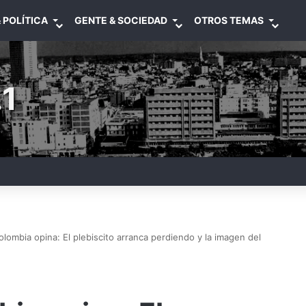
 POLÍTICA
GENTE & SOCIEDAD
OTROS TEMAS
1
lombia opina: El plebiscito arranca perdiendo y la imagen del