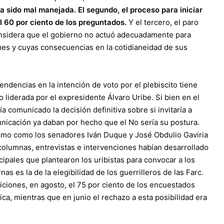
 sido mal manejada. El segundo, el proceso para iniciar
el 60 por ciento de los preguntados.
Y el tercero, el paro
onsidera que el gobierno no actuó adecuadamente para
o mes y cuyas consecuencias en la cotidianeidad de sus
ndencias en la intención de voto por el plebiscito tiene
 liderada por el expresidente Álvaro Uribe. Si bien en el
 comunicado la decisión definitiva sobre si invitaría a
unicación ya daban por hecho que el No sería su postura.
bismo como los senadores Iván Duque y José Obdulio Gaviria
en columnas, entrevistas e intervenciones habían desarrollado
cipales que plantearon los uribistas para convocar a los
s es la de la elegibilidad de los guerrilleros de las Farc.
diciones, en agosto, el 75 por ciento de los encuestados
ca, mientras que en junio el rechazo a esta posibilidad era