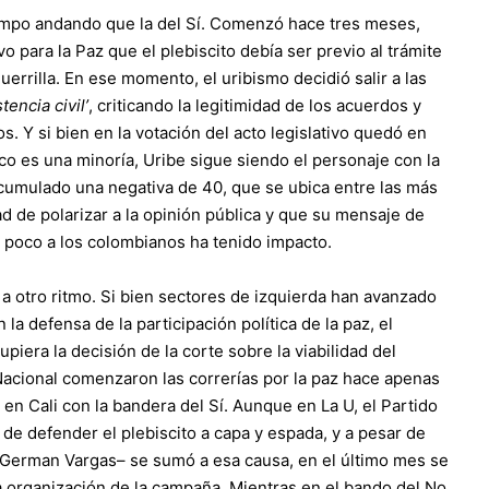
iempo andando que la del Sí. Comenzó hace tres meses,
o para la Paz que el plebiscito debía ser previo al trámite
uerrilla. En ese momento, el uribismo decidió salir a las
tencia civil’
, criticando la legitimidad de los acuerdos y
. Y si bien en la votación del acto legislativo quedó en
o es una minoría, Uribe sigue siendo el personaje con la
cumulado una negativa de 40, que se ubica entre las más
d de polarizar a la opinión pública y que su mensaje de
y poco a los colombianos ha tenido impacto.
a otro ritmo. Si bien sectores de izquierda han avanzado
 la defensa de la participación política de la paz, el
piera la decisión de la corte sobre la viabilidad del
 Nacional comenzaron las correrías por la paz hace apenas
 en Cali con la bandera del Sí. Aunque en La U, el Partido
 de defender el plebiscito a capa y espada, y a pesar de
 German Vargas– se sumó a esa causa, en el último mes se
la organización de la campaña. Mientras en el bando del No