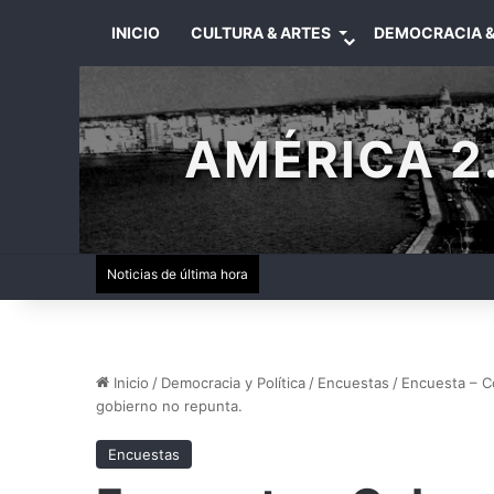
INICIO
CULTURA & ARTES
DEMOCRACIA &
AMÉRICA 2.
Noticias de última hora
Inicio
/
Democracia y Política
/
Encuestas
/
Encuesta – Co
gobierno no repunta.
Encuestas