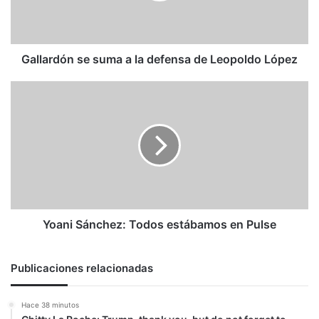
de
Leopoldo
López
Gallardón se suma a la defensa de Leopoldo López
Yoani
Sánchez:
Todos
estábamos
en
Pulse
Yoani Sánchez: Todos estábamos en Pulse
Publicaciones relacionadas
Hace 38 minutos