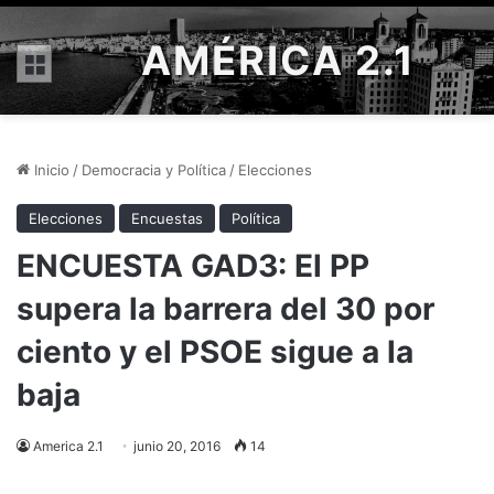
AMÉRICA 2.1
Menú
Inicio
/
Democracia y Política
/
Elecciones
Elecciones
Encuestas
Política
ENCUESTA GAD3: El PP
supera la barrera del 30 por
ciento y el PSOE sigue a la
baja
America 2.1
junio 20, 2016
14