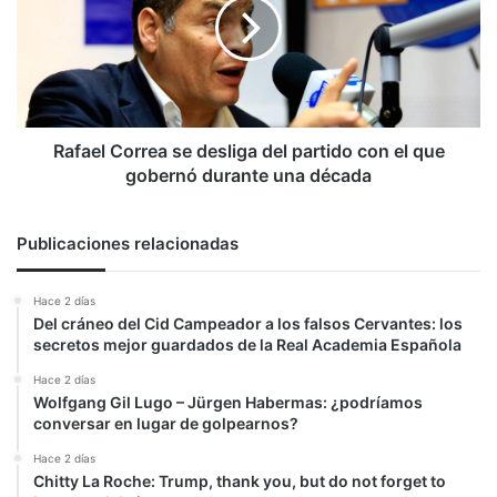
desliga
del
partido
con
el
que
gobernó
Rafael Correa se desliga del partido con el que
durante
gobernó durante una década
una
década
Publicaciones relacionadas
Hace 2 días
Del cráneo del Cid Campeador a los falsos Cervantes: los
secretos mejor guardados de la Real Academia Española
Hace 2 días
Wolfgang Gil Lugo – Jürgen Habermas: ¿podríamos
conversar en lugar de golpearnos?
Hace 2 días
Chitty La Roche: Trump, thank you, but do not forget to