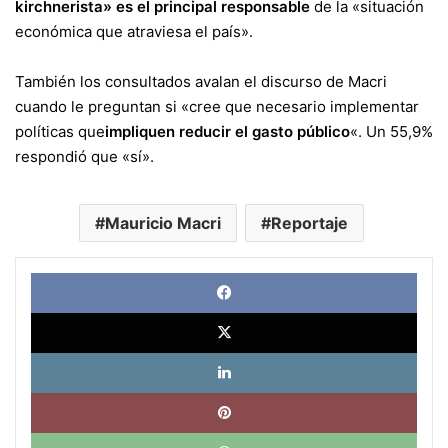
kirchnerista» es el principal responsable
de la «situación
económica que atraviesa el país».
También los consultados avalan el discurso de Macri
cuando le preguntan si «cree que necesario implementar
políticas que
impliquen reducir el gasto público
«. Un 55,9%
respondió que «sí».
Mauricio Macri
Reportaje
Face
X
Link
Pinte
What