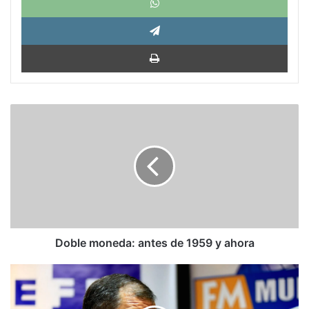
Tele
Impri
Doble
moneda:
antes
de
1959
y
ahora
Doble moneda: antes de 1959 y ahora
Rafael
Correa
se