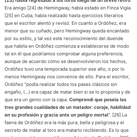
[23] había regresado a los toros luego de un breve retiro
.
Era amigo [24] de Hemingway, había estado en Finca Vigía
[25] en Cuba, había realizado hasta ejercicios literarios
que el escritor alentó y revisó. En cuanto a Ordóñez, era
menor que su cuñado, pero Hemingway queda encantado
por su estilo, y tal vez este reconocimiento del duende
que habita en Ordóñez comienza a establecerse de modo
tal en él que podríamos comprobar alguna preferencia,
aunque de acuerdo cómo se desenvolvieron los hechos,
Ordóñez tuvo una temporada superior ese año, o por lo
menos Hemingway nos convence de ello. Para el escritor,
Ordóñez “podía realizar todos los pases clásicos sin
engaño, (…) era capaz de matar bien si se lo proponía y de
que era un genio con la capa.
Comprendí que poseía las
tres grandes cualidades de un matador: coraje, habilidad
en su profesión y gracia ante un peligro mortal
”. [26] La
faena de Ordóñez era la más pura, bella y peligrosa y el
secreto de matar al toro era matarlo recibiendo. Es lo que