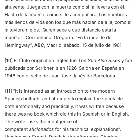
ahuyenta. Juega con la muerte como si la llevara con él.
Habla de la muerte como si le acompañara. Los hombres
más llenos de vida son los que más hablan de ella, como si
la tuvieran lejos. ¡Quien sabe a qué distancia está la
muerte!”. Corrochano, Gregorio. “En la muerte de
Hemingway”,
ABC
, Madrid, sábado, 15 de julio de 1961.
[10] El título original en inglés fue
The Sun
Also Rises
y fue
publicada por Scribner´s en 1926. Saldría en España en
1948 con el sello de Juan José Janés de Barcelona.
[11] “It is intended as an introduction to the modern
Spanish bullfight and attempts to explain the spectacle
both emotionally and practically. It was written because
there was no book which did this in Spanish or in English.
The writer asks the indulgence of
competent
aficionados
for his technical explanations”.
Hemingway, Ernest.
Death in the Afternoon
. Charles