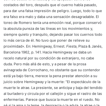
costados del toro, después que el cuerno había pasado,
para dar una falsa impresión de peligro. Luego, todo lo que
era falso era malo y daba una sensación desagradable. El
toreo de Romero tenía una emoción real, porque conservó
la absoluta pureza de las líneas en los movimientos y,
siempre quieto y tranquilo, dejando pasar los cuernos todo
lo más cerca de él. No tuvo que poner de relieve su
proximidad». En: Hemingway, Ernest.
Fiesta
, Plaza & Janés,
Barcelona 1962, p. 141. Hacia Hemingway se daba un
recelo natural por su condición de extranjero, no cabe
duda. Pero más allá de esto, y a pesar de la prosa
avinagrada de Corrochano, no obstante que su contendor
está ya bajo tierra, merece la pena prestar atención a su
juicio sobre Hemingway y la muerte: “El espectáculo de la
muerte le atrae. La presiente, se anticipa y baja del tendido
al burladero y circula por el callejón y sigue el rastro de las
enfermerías. Parece que busca la muerte en el ruedo. No
sé si la ama o la teme, la desprecia o la adula, la atrae o la