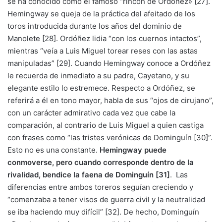
se ha conocido como el famoso “rincón de Ordóñez» [27].
Hemingway se queja de la práctica del afeitado de los
toros introducida durante los años del dominio de
Manolete [28]. Ordóñez lidia “con los cuernos intactos”,
mientras “veía a Luis Miguel torear reses con las astas
manipuladas” [29]. Cuando Hemingway conoce a Ordóñez
le recuerda de inmediato a su padre, Cayetano, y su
elegante estilo lo estremece. Respecto a Ordóñez, se
referirá a él en tono mayor, habla de sus “ojos de cirujano”,
con un carácter admirativo cada vez que cabe la
comparación, al contrario de Luis Miguel a quien castiga
con frases como “las tristes verónicas de Dominguín [30]”.
Esto no es una constante.
Hemingway puede
conmoverse, pero cuando corresponde dentro de la
rivalidad, bendice la faena de Dominguín [31]
. Las
diferencias entre ambos toreros seguían creciendo y
“comenzaba a tener visos de guerra civil y la neutralidad
se iba haciendo muy difícil” [32]. De hecho, Dominguín