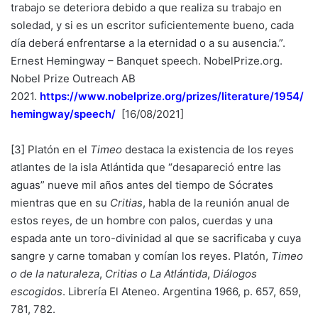
trabajo se deteriora debido a que realiza su trabajo en
soledad, y si es un escritor suficientemente bueno, cada
día deberá enfrentarse a la eternidad o a su ausencia.”.
Ernest Hemingway – Banquet speech. NobelPrize.org.
Nobel Prize Outreach AB
2021.
https://www.nobelprize.org/prizes/literature/1954/
hemingway/speech/
[16/08/2021]
[3] Platón en el
Timeo
destaca la existencia de los reyes
atlantes de la isla Atlántida que “desapareció entre las
aguas” nueve mil años antes del tiempo de Sócrates
mientras que en su
Critias
, habla de la reunión anual de
estos reyes, de un hombre con palos, cuerdas y una
espada ante un toro-divinidad al que se sacrificaba y cuya
sangre y carne tomaban y comían los reyes. Platón,
Timeo
o de la naturaleza
,
Critias o La Atlántida
,
Diálogos
escogidos
. Librería El Ateneo. Argentina 1966, p. 657, 659,
781, 782.