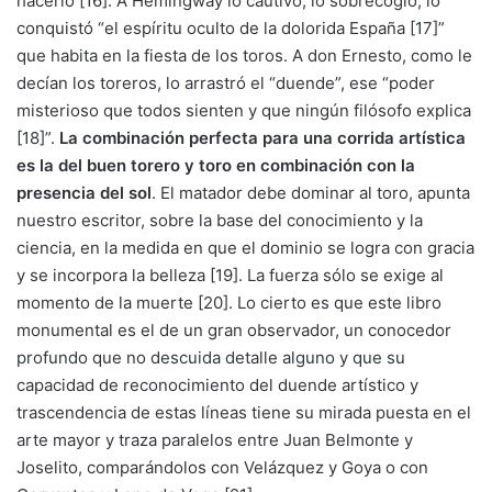
hacerlo [16]. A Hemingway lo cautivó, lo sobrecogió, lo
conquistó “el espíritu oculto de la dolorida España [17]”
que habita en la fiesta de los toros. A don Ernesto, como le
decían los toreros, lo arrastró el “duende”, ese “poder
misterioso que todos sienten y que ningún filósofo explica
[18]”.
La combinación perfecta para una corrida artística
es la del buen torero y toro en combinación con la
presencia del sol
. El matador debe dominar al toro, apunta
nuestro escritor, sobre la base del conocimiento y la
ciencia, en la medida en que el dominio se logra con gracia
y se incorpora la belleza [19]. La fuerza sólo se exige al
momento de la muerte [20]. Lo cierto es que este libro
monumental es el de un gran observador, un conocedor
profundo que no descuida detalle alguno y que su
capacidad de reconocimiento del duende artístico y
trascendencia de estas líneas tiene su mirada puesta en el
arte mayor y traza paralelos entre Juan Belmonte y
Joselito, comparándolos con Velázquez y Goya o con