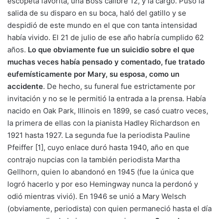
escopeta favorita, una Boss calibre 12, y la cargó. Puso la
salida de su disparo en su boca, haló del gatillo y se
despidió de este mundo en el que con tanta intensidad
había vivido. El 21 de julio de ese año habría cumplido 62
años.
Lo que obviamente fue un suicidio sobre el que
muchas veces había pensado y comentado, fue tratado
eufemísticamente por Mary, su esposa, como un
accidente
. De hecho, su funeral fue estrictamente por
invitación y no se le permitió la entrada a la prensa. Había
nacido en Oak Park, Illinois en 1899, se casó cuatro veces,
la primera de ellas con la pianista Hadley Richardson en
1921 hasta 1927. La segunda fue la periodista Pauline
Pfeiffer [1], cuyo enlace duró hasta 1940, año en que
contrajo nupcias con la también periodista Martha
Gellhorn, quien lo abandonó en 1945 (fue la única que
logró hacerlo y por eso Hemingway nunca la perdonó y
odió mientras vivió). En 1946 se unió a Mary Welsch
(obviamente, periodista) con quien permaneció hasta el día