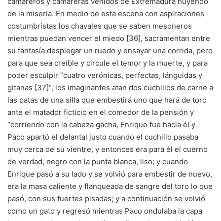
camareros y camareras venidos de Extremadura huyendo
de la miseria. En medio de esta escena con aspiraciones
costumbristas los chavales que se saben mesoneros
mientras puedan vencer el miedo [36], sacramentan entre
su fantasía desplegar un ruedo y ensayar una corrida, pero
para que sea creíble y circule el temor y la muerte, y para
poder esculpir “cuatro verónicas, perfectas, lánguidas y
gitanas [37]”, los imaginantes atan dos cuchillos de carne a
las patas de una silla que embestirá uno que hará de toro
ante el matador ficticio en el comedor de la pensión y
“corriendo con la cabeza gacha, Enrique fue hacia él y
Paco apartó el delantal justo cuando el cuchillo pasaba
muy cerca de su vientre, y entonces era para él el cuerno
de verdad, negro con la punta blanca, liso; y cuando
Enrique pasó a su lado y se volvió para embestir de nuevo,
era la masa caliente y flanqueada de sangre del toro lo que
pasó, con sus fuertes pisadas; y a continuación se volvió
como un gato y regresó mientras Paco ondulaba la capa