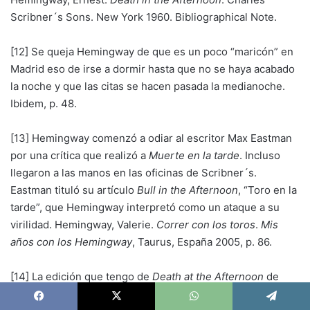
Scribner´s Sons. New York 1960. Bibliographical Note.
[12] Se queja Hemingway de que es un poco “maricón” en
Madrid eso de irse a dormir hasta que no se haya acabado
la noche y que las citas se hacen pasada la medianoche.
Ibidem, p. 48.
[13] Hemingway comenzó a odiar al escritor Max Eastman
por una crítica que realizó a
Muerte en la tarde
. Incluso
llegaron a las manos en las oficinas de Scribner´s.
Eastman tituló su artículo
Bull in the Afternoon
, “Toro en la
tarde”, que Hemingway interpretó como un ataque a su
virilidad. Hemingway, Valerie.
Correr con los toros
.
Mis
años con los Hemingway
, Taurus, España 2005, p. 86.
[14] La edición que tengo de
Death at the Afternoon
de
Scribner´s de 1960, un generoso obsequio del periodista
Facebook
X
WhatsApp
Telegram