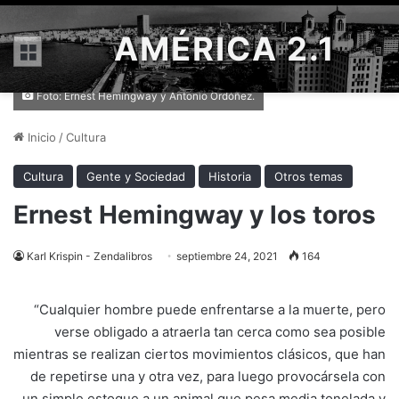
AMÉRICA 2.1
Menú
Foto: Ernest Hemingway y Antonio Ordóñez.
Inicio
/
Cultura
Cultura
Gente y Sociedad
Historia
Otros temas
Ernest Hemingway y los toros
Karl Krispin - Zendalibros
septiembre 24, 2021
164
“Cualquier hombre puede enfrentarse a la muerte, pero
verse obligado a atraerla tan cerca como sea posible
mientras se realizan ciertos movimientos clásicos, que han
de repetirse una y otra vez, para luego provocársela con
un simple estoque a un animal que pesa media tonelada y