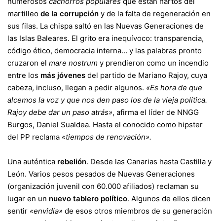
numerosos
cachorros populares
que están hartos del
martilleo
de la corrupción
y de la falta de regeneración en
sus filas. La chispa saltó en las Nuevas Generaciones de
las Islas Baleares. El grito era inequívoco: transparencia,
código ético, democracia interna… y las palabras pronto
cruzaron el
mare nostrum
y prendieron como un incendio
entre los
más jóvenes
del partido de Mariano Rajoy, cuya
cabeza, incluso, llegan a pedir algunos.
«Es hora de que
alcemos la voz y que nos den paso los de la vieja política.
Rajoy debe dar un paso atrás»
, afirma el líder de NNGG
Burgos, Daniel Sualdea. Hasta el conocido como hipster
del PP reclama
«tiempos de renovación».
Una auténtica
rebelión
. Desde las Canarias hasta Castilla y
León. Varios pesos pesados de Nuevas Generaciones
(organización juvenil con 60.000 afiliados) reclaman su
lugar en un
nuevo tablero político
. Algunos de ellos dicen
sentir
«envidia»
de esos otros miembros de su generación