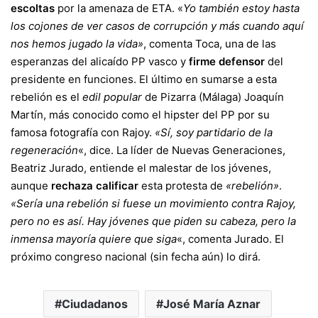
escoltas
por la amenaza de ETA. «
Yo también estoy hasta
los cojones de ver casos de corrupción y más cuando aquí
nos hemos jugado la vida»
, comenta Toca, una de las
esperanzas del alicaído PP vasco y
firme defensor
del
presidente en funciones. El último en sumarse a esta
rebelión es el
edil popular
de Pizarra (Málaga) Joaquín
Martín, más conocido como el hipster del PP por su
famosa fotografía con Rajoy.
«Sí, soy partidario de la
regeneración
«, dice. La líder de Nuevas Generaciones,
Beatriz Jurado, entiende el malestar de los jóvenes,
aunque
rechaza calificar
esta protesta de
«rebelión»
.
«Sería una rebelión si fuese un movimiento contra Rajoy,
pero no es así. Hay jóvenes que piden su cabeza, pero la
inmensa mayoría quiere que siga
«, comenta Jurado. El
próximo congreso nacional (sin fecha aún) lo dirá.
Ciudadanos
José María Aznar