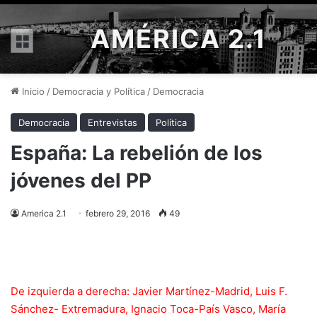
AMÉRICA 2.1
Menú
Inicio
/
Democracia y Política
/
Democracia
Democracia
Entrevistas
Política
España: La rebelión de los
jóvenes del PP
America 2.1
febrero 29, 2016
49
De izquierda a derecha: Javier Martínez-Madrid, Luis F.
Sánchez- Extremadura, Ignacio Toca-País Vasco, María