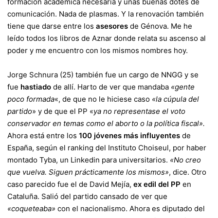
formación académica necesaria y unas buenas dotes de
comunicación. Nada de plasmas. Y la renovación también
tiene que darse entre los
asesores
de Génova. Me he
leído todos los libros de Aznar donde relata su ascenso al
poder y me encuentro con los mismos nombres hoy.
Jorge Schnura (25) también fue un cargo de NNGG y se
fue
hastiado
de allí. Harto de ver que mandaba
«gente
poco formada
«, de que no le hiciese caso
«la cúpula del
partido
» y de que el PP «
ya no representase el voto
conservador en temas como el aborto o la política fiscal».
Ahora está entre los
100 jóvenes más influyentes
de
España, según el ranking del Instituto Choiseul, por haber
montado Tyba, un Linkedin para universitarios.
«No creo
que vuelva. Siguen prácticamente los mismos»
, dice. Otro
caso parecido fue el de David Mejía,
ex edil del PP
en
Cataluña. Salió del partido cansado de ver que
«coqueteaba»
con el nacionalismo. Ahora es diputado del