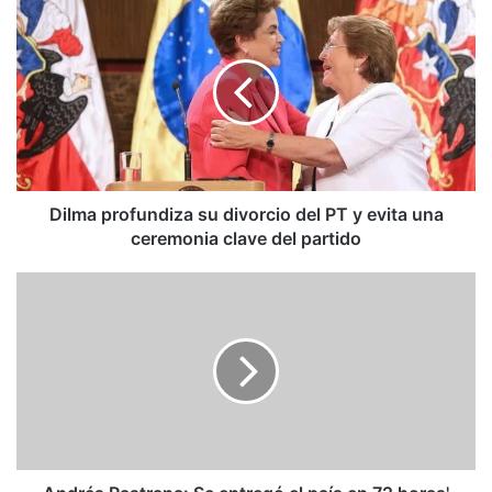
Dilma
profundiza
su
divorcio
del
PT
y
evita
una
ceremonia
Dilma profundiza su divorcio del PT y evita una
clave
ceremonia clave del partido
del
partido
Andrés
Pastrana:
Se
entregó
el
país
en
72
horas'