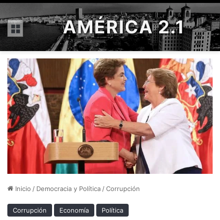
AMÉRICA 2.1
Menú
Inicio
/
Democracia y Política
/
Corrupción
Corrupción
Economía
Política