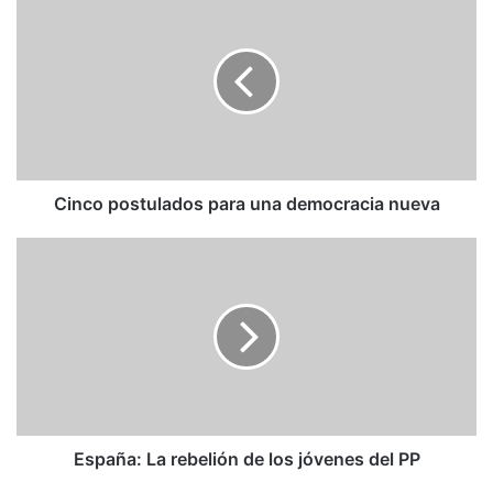
postulados
para
una
democracia
nueva
Cinco postulados para una democracia nueva
España:
La
rebelión
de
los
jóvenes
del
PP
España: La rebelión de los jóvenes del PP