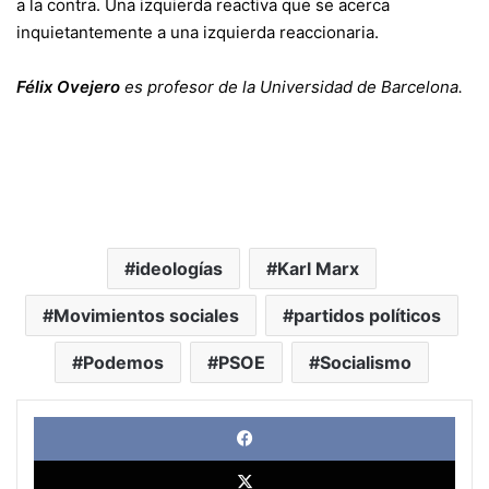
a la contra. Una izquierda reactiva que se acerca
inquietantemente a una izquierda reaccionaria.
Félix Ovejero
es profesor de la Universidad de Barcelona.
ideologías
Karl Marx
Movimientos sociales
partidos políticos
Podemos
PSOE
Socialismo
Face
X