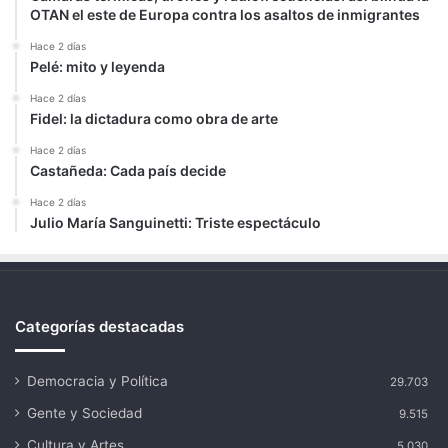
OTAN el este de Europa contra los asaltos de inmigrantes
Hace 2 días
Pelé: mito y leyenda
Hace 2 días
Fidel: la dictadura como obra de arte
Hace 2 días
Castañeda: Cada país decide
Hace 2 días
Julio María Sanguinetti: Triste espectáculo
Categorías destacadas
Democracia y Política
29.703
Gente y Sociedad
9.515
Cultura y Artes
5.030