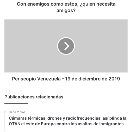
Con enemigos como estos, ¿quién necesita
amigos?
Periscopio
Venezuela
-
19
de
diciembre
de
2019
Periscopio Venezuela - 19 de diciembre de 2019
Publicaciones relacionadas
Hace 2 días
Cámaras térmicas, drones y radiofrecuencias: así blinda la
OTAN el este de Europa contra los asaltos de inmigrantes