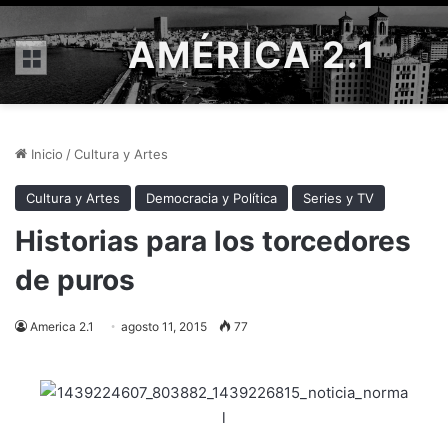
AMÉRICA 2.1
Menú
Inicio
/
Cultura y Artes
Cultura y Artes
Democracia y Política
Series y TV
Historias para los torcedores
de puros
America 2.1
agosto 11, 2015
77