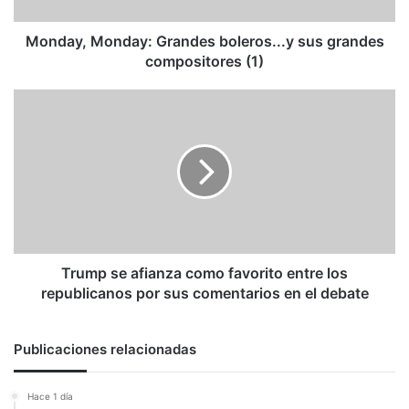
(1)
Monday, Monday: Grandes boleros...y sus grandes
compositores (1)
Trump
se
afianza
como
favorito
entre
los
republicanos
por
sus
Trump se afianza como favorito entre los
comentarios
republicanos por sus comentarios en el debate
en
el
debate
Publicaciones relacionadas
Hace 1 día