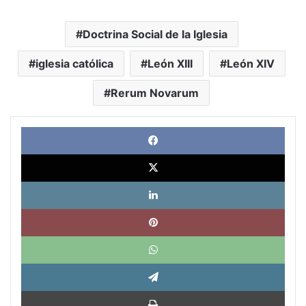
Doctrina Social de la Iglesia
iglesia católica
León XIII
León XIV
Rerum Novarum
Face
X
Link
Pinte
What
Tele
Impri