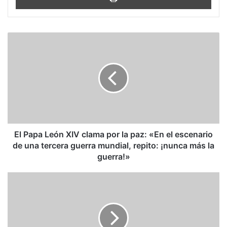
El
Papa
León
XIV
clama
por
la
paz:
«En
el
El Papa León XIV clama por la paz: «En el escenario
escenario
de una tercera guerra mundial, repito: ¡nunca más la
de
guerra!»
una
tercera
El
guerra
León
mundial,
sosegado
repito:
¡nunca