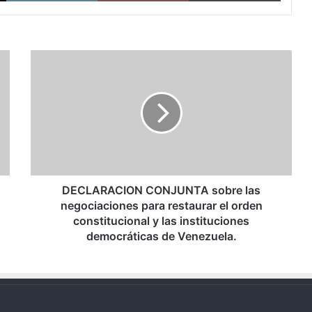
DECLARACION
CONJUNTA
sobre
las
negociaciones
para
restaurar
el
orden
constitucional
DECLARACION CONJUNTA sobre las
y
negociaciones para restaurar el orden
las
constitucional y las instituciones
instituciones
democráticas de Venezuela.
democráticas
de
Venezuela.