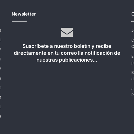
Newsletter
C
J
9
C
0
Suscríbete a nuestro boletín y recibe
C
7
directamente en tu correo lla notificación de
E
nuestras publicaciones...
1
p
8
B
9
d
9
a
P
4
5
8