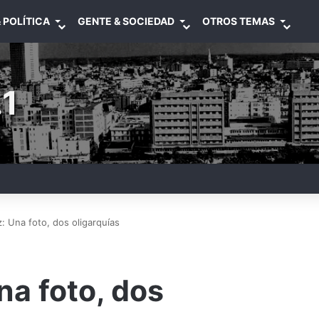
 POLÍTICA
GENTE & SOCIEDAD
OTROS TEMAS
1
: Una foto, dos oligarquías
na foto, dos