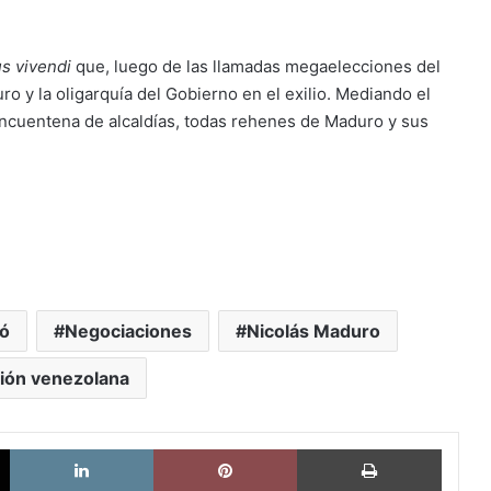
s vivendi
que, luego de las llamadas megaelecciones del
ro y la oligarquía del Gobierno en el exilio. Mediando el
incuentena de alcaldías, todas rehenes de Maduro y sus
ó
Negociaciones
Nicolás Maduro
ión venezolana
X
LinkedIn
Pinterest
Imprimi