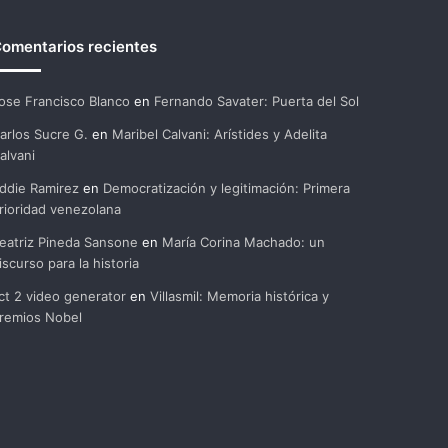
omentarios recientes
ose Francisco Blanco
en
Fernando Savater: Puerta del Sol
arlos Sucre G.
en
Maribel Calvani: Arístides y Adelita
alvani
ddie Ramirez
en
Democratización y legitimación: Primera
rioridad venezolana
eatriz Pineda Sansone
en
María Corina Machado: un
iscurso para la historia
ct 2 video generator
en
Villasmil: Memoria histórica y
remios Nobel