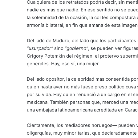
Cualquiera de los retratados podría decir, sin menti
nadie es más que nadie. En ese sentido no se puede 
la solemnidad de la ocasión, la cortés compostura 
armonía bilateral, en fin que emana de esta imagen 
Del lado de Maduro, del lado que los participantes
“usurpador”
sino
“gobierno”
, se pueden ver figuras
Grigory Potemkin del régimen: el protervo superm
generales. Hay, eso sí, una mujer.
Del lado opositor, la celebridad más consentida po
quien hasta ayer no más fuese preso político cuya 
por su vida. Hay quien renunció a un cargo en el se
mexicana. También personas que, merced una medid
una embajada latinoamericana acreditada en Caraca
Ciertamente, los mediadores noruegos— pueden ver
oligarquías, muy minoritarias, que declaradamente h