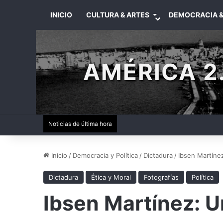
INICIO
CULTURA & ARTES
DEMOCRACIA &
AMÉRICA 2.
Noticias de última hora
Inicio
/
Democracia y Política
/
Dictadura
/
Ibsen Martínez
Dictadura
Ética y Moral
Fotografías
Política
Ibsen Martínez: U