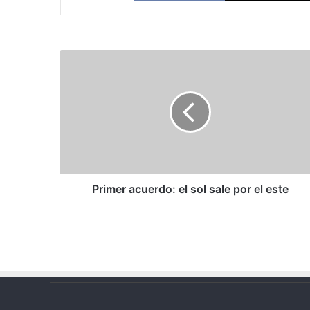
Primer
acuerdo:
el
sol
sale
por
el
este
Primer acuerdo: el sol sale por el este