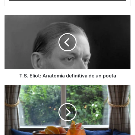
T.S.
Eliot:
Anatomía
definitiva
de
un
poeta
T.S. Eliot: Anatomía definitiva de un poeta
Este
es
el
Mejor
Restaurante
del
mundo
y