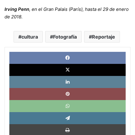
Irving Penn
, en el Gran Palais (París), hasta el 29 de enero
de 2018.
cultura
Fotografía
Reportaje
Face
X
Link
Pinte
What
Tele
Impri