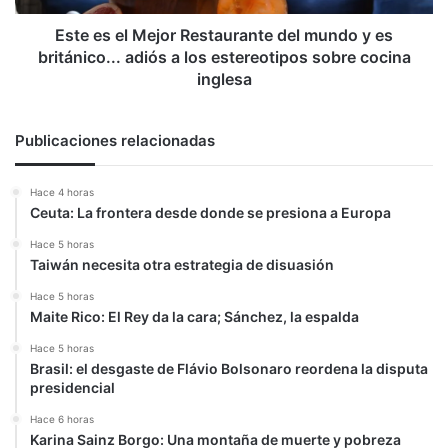
es
británico...
Este es el Mejor Restaurante del mundo y es
adiós
británico... adiós a los estereotipos sobre cocina
a
inglesa
los
estereotipos
sobre
Publicaciones relacionadas
cocina
inglesa
Hace 4 horas
Ceuta: La frontera desde donde se presiona a Europa
Hace 5 horas
Taiwán necesita otra estrategia de disuasión
Hace 5 horas
Maite Rico: El Rey da la cara; Sánchez, la espalda
Hace 5 horas
Brasil: el desgaste de Flávio Bolsonaro reordena la disputa
presidencial
Hace 6 horas
Karina Sainz Borgo: Una montaña de muerte y pobreza