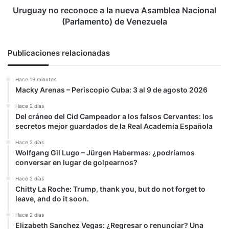
de
Uruguay no reconoce a la nueva Asamblea Nacional
Venezuela
(Parlamento) de Venezuela
Publicaciones relacionadas
Hace 19 minutos
Macky Arenas – Periscopio Cuba: 3 al 9 de agosto 2026
Hace 2 días
Del cráneo del Cid Campeador a los falsos Cervantes: los
secretos mejor guardados de la Real Academia Española
Hace 2 días
Wolfgang Gil Lugo – Jürgen Habermas: ¿podríamos
conversar en lugar de golpearnos?
Hace 2 días
Chitty La Roche: Trump, thank you, but do not forget to
leave, and do it soon.
Hace 2 días
Elizabeth Sanchez Vegas: ¿Regresar o renunciar? Una