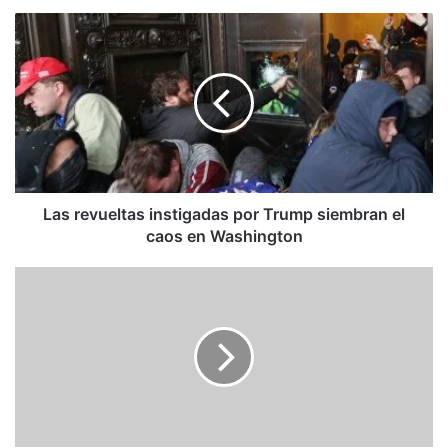
Las
revueltas
instigadas
por
Trump
siembran
el
caos
en
Washington
Las revueltas instigadas por Trump siembran el
caos en Washington
Uruguay
no
reconoce
a
la
nueva
Asamblea
Nacional
(Parlamento)