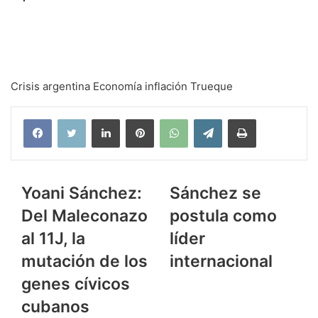
Crisis argentina
Economía
inflación
Trueque
Facebook
X
LinkedIn
Pinterest
WhatsApp
Telegram
Imprimir
Yoani
Sánchez
Yoani Sánchez:
Sánchez se
Sánchez:
se
Del Maleconazo
postula como
Del
postula
Maleconazo
como
al 11J, la
líder
al
líder
mutación de los
internacional
11J,
internacional
la
genes cívicos
mutación
cubanos
de