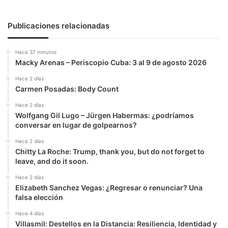
los
genes
cívicos
Publicaciones relacionadas
cubanos
Hace 37 minutos
Macky Arenas – Periscopio Cuba: 3 al 9 de agosto 2026
Hace 2 días
Carmen Posadas: Body Count
Hace 2 días
Wolfgang Gil Lugo – Jürgen Habermas: ¿podríamos
conversar en lugar de golpearnos?
Hace 2 días
Chitty La Roche: Trump, thank you, but do not forget to
leave, and do it soon.
Hace 2 días
Elizabeth Sanchez Vegas: ¿Regresar o renunciar? Una
falsa elección
Hace 4 días
Villasmil: Destellos en la Distancia: Resiliencia, Identidad y