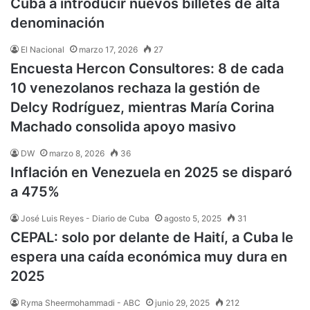
Cuba a introducir nuevos billetes de alta
denominación
El Nacional
marzo 17, 2026
27
Encuesta Hercon Consultores: 8 de cada
10 venezolanos rechaza la gestión de
Delcy Rodríguez, mientras María Corina
Machado consolida apoyo masivo
DW
marzo 8, 2026
36
Inflación en Venezuela en 2025 se disparó
a 475%
José Luis Reyes - Diario de Cuba
agosto 5, 2025
31
CEPAL: solo por delante de Haití, a Cuba le
espera una caída económica muy dura en
2025
Ryma Sheermohammadi - ABC
junio 29, 2025
212